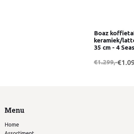
Boaz koffieta
keramiek/latt
35 cm - 4 Sea
€1.09
€1.299,-
Menu
Home
Assortiment