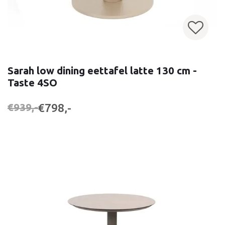
Sarah low dining eettafel latte 130 cm -
Taste 4SO
€798,-
€939,-