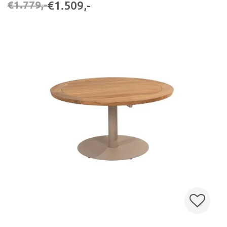
€1.509,-
€1.779,-