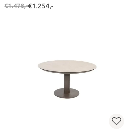
€1.254,-
€1.478,-