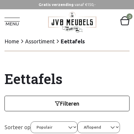
Gratis verzending
vanaf €150,-
0
MENU
Home
Assortiment
Eettafels
Eettafels
Filteren
Sorteer op