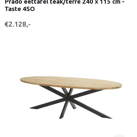
Prado eettafel teak/terre 240 x 115 cm -
Taste 4SO
€2.128,-