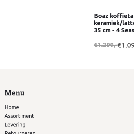
Boaz koffieta
keramiek/latt
35 cm - 4 Sea
€1.09
€1.299,-
Menu
Home
Assortiment
Levering
Retourneren