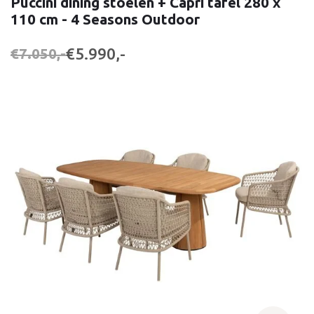
Puccini dining stoelen + Capri tafel 280 x
110 cm - 4 Seasons Outdoor
€5.990,-
€7.050,-