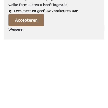
welke formulieren u heeft ingevuld.
»
Lees meer en geef uw voorkeuren aan
Accepteren
Weigeren
Puccini dining stoelen + Manolo tafel 240 x
103 cm - 4 Seasons Outdoor
€3.825,-
€4.503,-