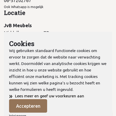
06-57202767
Ook Whatsapp is mogelijk
Locatie
JvB Meubels
Middelkampseweg 7B
5311 PC Gameren
Cookies
Wij gebruiken standaard functionele cookies om
ervoor te zorgen dat de website naar verwachting
werkt. Doormiddel van analytische cookies krijgen we
inzicht in hoe u onze website gebruikt en hoe
KvK:
70978298
efficiënt onze marketing is. Met tracking cookies
kunnen wij zien welke pagina's u bezocht heeft en
welke formulieren u heeft ingevuld.
Privacyverklaring
»
Lees meer en geef uw voorkeuren aan
Algemene voorwaarden
Accepteren
Cookies
© Copyright 2026 JVB Meubels
Weigeren