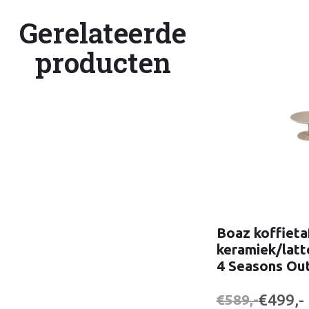
Gerelateerde
producten
Boaz koffieta
keramiek/latt
4 Seasons Ou
€499,-
€589,-