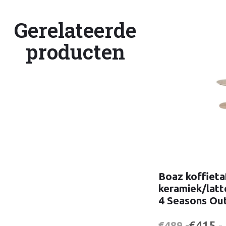
Gerelateerde
producten
Boaz koffieta
keramiek/latt
4 Seasons Ou
€415,-
€489,-