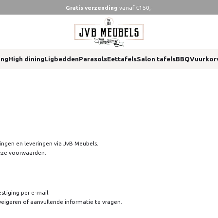
Gratis verzending
vanaf €150,-
ing
High dining
Ligbedden
Parasols
Eettafels
Salon tafels
BBQ
Vuurkor
lingen en leveringen via JvB Meubels.
deze voorwaarden.
stiging per e-mail.
weigeren of aanvullende informatie te vragen.