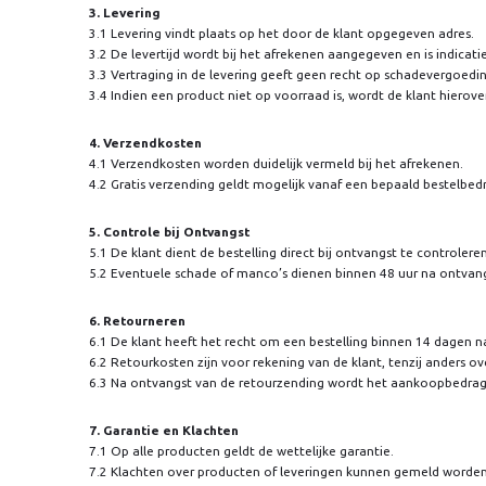
3. Levering
3.1 Levering vindt plaats op het door de klant opgegeven adres.
3.2 De levertijd wordt bij het afrekenen aangegeven en is indicati
3.3 Vertraging in de levering geeft geen recht op schadevergoeding 
3.4 Indien een product niet op voorraad is, wordt de klant hierov
4. Verzendkosten
4.1 Verzendkosten worden duidelijk vermeld bij het afrekenen.
4.2 Gratis verzending geldt mogelijk vanaf een bepaald bestelbed
5. Controle bij Ontvangst
5.1 De klant dient de bestelling direct bij ontvangst te controlere
5.2 Eventuele schade of manco’s dienen binnen 48 uur na ontvan
6. Retourneren
6.1 De klant heeft het recht om een bestelling binnen 14 dagen na
6.2 Retourkosten zijn voor rekening van de klant, tenzij anders
6.3 Na ontvangst van de retourzending wordt het aankoopbedrag
7. Garantie en Klachten
7.1 Op alle producten geldt de wettelijke garantie.
7.2 Klachten over producten of leveringen kunnen gemeld worde