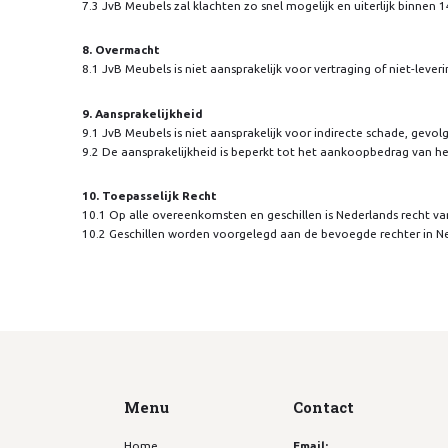
7.3 JvB Meubels zal klachten zo snel mogelijk en uiterlijk binnen
8. Overmacht
8.1 JvB Meubels is niet aansprakelijk voor vertraging of niet-le
9. Aansprakelijkheid
9.1 JvB Meubels is niet aansprakelijk voor indirecte schade, gevol
9.2 De aansprakelijkheid is beperkt tot het aankoopbedrag van h
10. Toepasselijk Recht
10.1 Op alle overeenkomsten en geschillen is Nederlands recht va
10.2 Geschillen worden voorgelegd aan de bevoegde rechter in N
Menu
Contact
Home
Email: