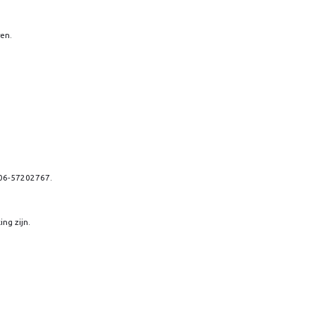
ren.
 06-57202767.
ng zijn.