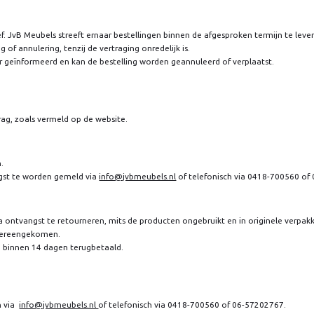
ef. JvB Meubels streeft ernaar bestellingen binnen de afgesproken termijn te leve
of annulering, tenzij de vertraging onredelijk is.
er geïnformeerd en kan de bestelling worden geannuleerd of verplaatst.
rag, zoals vermeld op de website.
n.
gst te worden gemeld via
info@jvbmeubels.nl
of telefonisch via 0418-700560 of
 ontvangst te retourneren, mits de producten ongebruikt en in originele verpakki
 overeengekomen.
 binnen 14 dagen terugbetaald.
n via
info@jvbmeubels.nl
of telefonisch via 0418-700560 of 06-57202767.