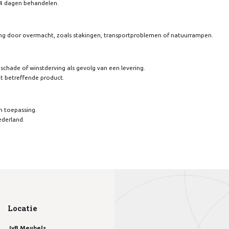
 14 dagen behandelen.
vering door overmacht, zoals stakingen, transportproblemen of natuurrampen.
gschade of winstderving als gevolg van een levering.
et betreffende product.
n toepassing.
ederland.
Locatie
JvB Meubels