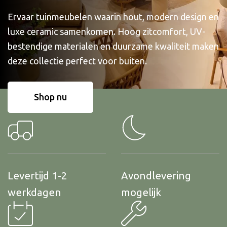
Ervaar tuinmeubelen waarin hout, modern design en
luxe ceramic samenkomen. Hoog zitcomfort, UV-
bestendige materialen en duurzame kwaliteit maken
deze collectie perfect voor buiten.
Shop nu
Levertijd 1-2
Avondlevering
werkdagen
mogelijk