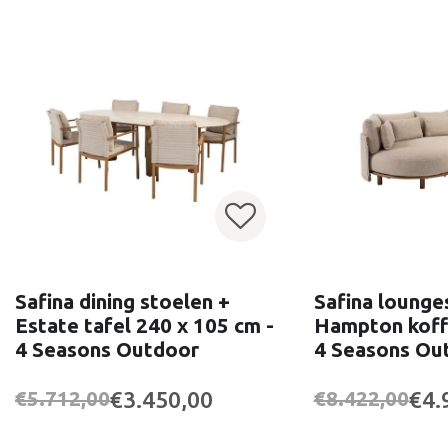
Safina dining stoelen +
Safina lounge
Estate tafel 240 x 105 cm -
Hampton koffi
4 Seasons Outdoor
4 Seasons Ou
€3.450,00
€4.
€5.712,00
€8.422,00