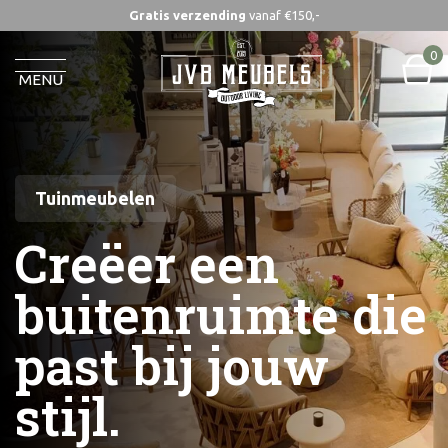
Gratis verzending
vanaf €150,-
0
MENU
Tuinmeubelen
Creëer een
buitenruimte die
past bij jouw
stijl.