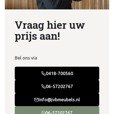
Vraag hier uw
prijs aan!
Bel ons via
0418-700560
06-57202767
info@jvbmeubels.nl
06-57202767