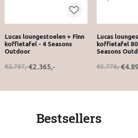
Lucas loungestoelen + Finn
Lucas lounges
koffietafel - 4 Seasons
koffietafel 80
Outdoor
Seasons Outd
€2.365,-
€4.89
€2.787,-
€5.776,-
Bestsellers