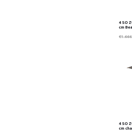
4 SO Z
cm Bea
€1.666
4 SO Z
cm cha