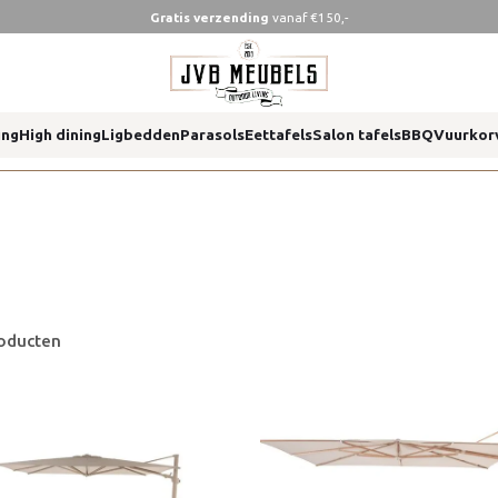
Gratis verzending
vanaf €150,-
ing
High dining
Ligbedden
Parasols
Eettafels
Salon tafels
BBQ
Vuurkor
oducten