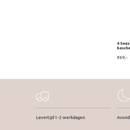
4 Seas
besche
€69,-
Levertijd 1-2 werkdagen
Avondl