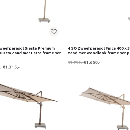
weefparasol Siesta Premium
4 SO Zweefparasol Finca 400 x 
300 cm Zand met Latte frame set
zand met woodlook frame set pr
€1.906,-
€1.650,-
,-
€1.315,-