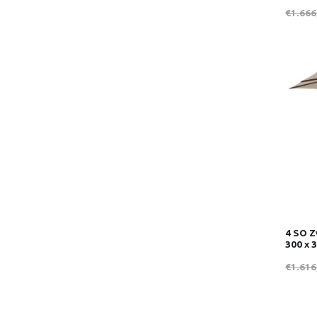
€1.666
4 SO Z
300 x 
€1.616