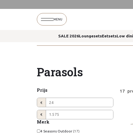
MENU
SALE 2026
Loungesets
Eetsets
Low din
Home
Assortiment
Parasols
Parasols
Prijs
17 pr
€
€
Merk
4 Seasons Outdoor
(17)