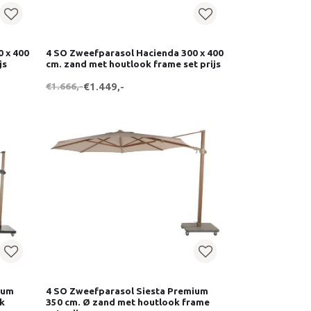
 x 400
4 SO Zweefparasol Hacienda 300 x 400
js
cm. zand met houtlook frame set prijs
€1.666,-
€1.449,-
ium
4 SO Zweefparasol Siesta Premium
ok
350 cm. Ø zand met houtlook frame