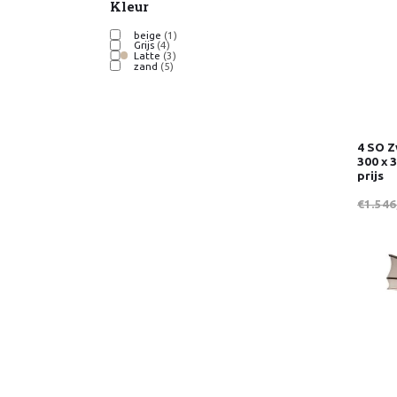
Kleur
beige
(1)
Grijs
(4)
Latte
(3)
zand
(5)
4 SO Z
300 x 
prijs
€1.546