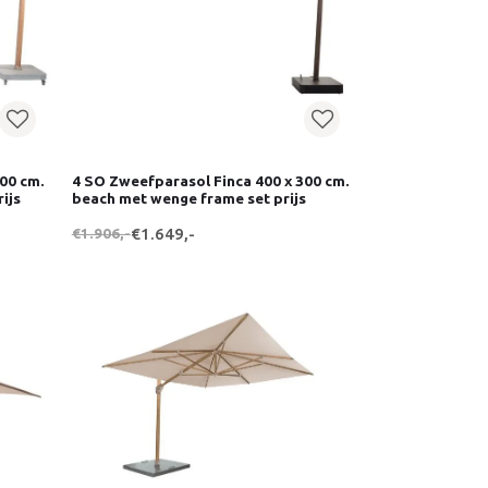
300 cm.
4 SO Zweefparasol Finca 400 x 300 cm.
ijs
beach met wenge frame set prijs
€1.906,-
€1.649,-