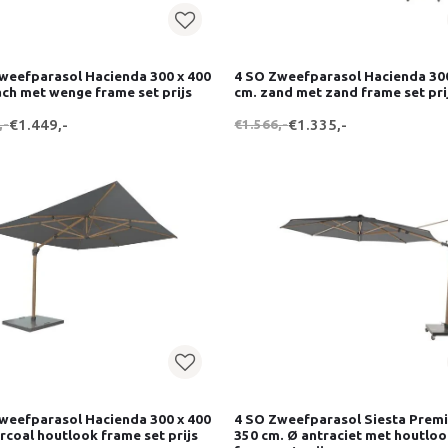
weefparasol Hacienda 300 x 400
4 SO Zweefparasol Hacienda 300
ch met wenge frame set prijs
cm. zand met zand frame set pri
,-
€1.449,-
€1.566,-
€1.335,-
weefparasol Hacienda 300 x 400
4 SO Zweefparasol Siesta Prem
rcoal houtlook frame set prijs
350 cm. Ø antraciet met houtlo