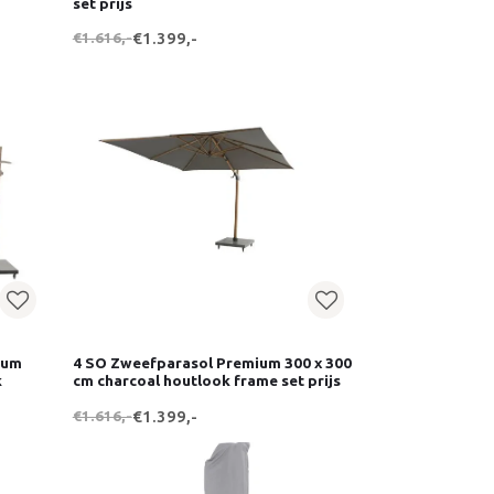
set prijs
€1.616,-
€1.399,-
ium
4 SO Zweefparasol Premium 300 x 300
k
cm charcoal houtlook frame set prijs
€1.616,-
€1.399,-