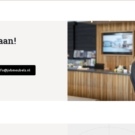
aan!
nfo@jvbmeubels.nl