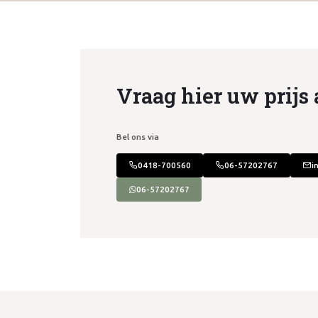
Vraag hier uw prijs 
Bel ons via
0418-700560
06-57202767
i
06-57202767