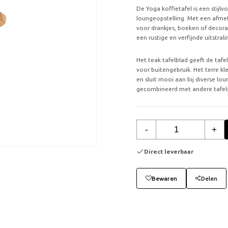
De Yoga koffietafel is een stijl
loungeopstelling. Met een afmet
voor drankjes, boeken of decorat
een rustige en verfijnde uitstrali
Het teak tafelblad geeft de tafe
voor buitengebruik. Het terre kl
en sluit mooi aan bij diverse lo
gecombineerd met andere tafels e
-
+
Direct leverbaar
Bewaren
Delen