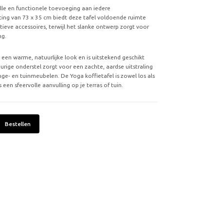
volle en functionele toevoeging aan iedere
ing van 73 x 35 cm biedt deze tafel voldoende ruimte
ieve accessoires, terwijl het slanke ontwerp zorgt voor
ng.
l een warme, natuurlijke look en is uitstekend geschikt
eurige onderstel zorgt voor een zachte, aardse uitstraling
unge- en tuinmeubelen. De Yoga koffietafel is zowel los als
en sfeervolle aanvulling op je terras of tuin.
Bestellen