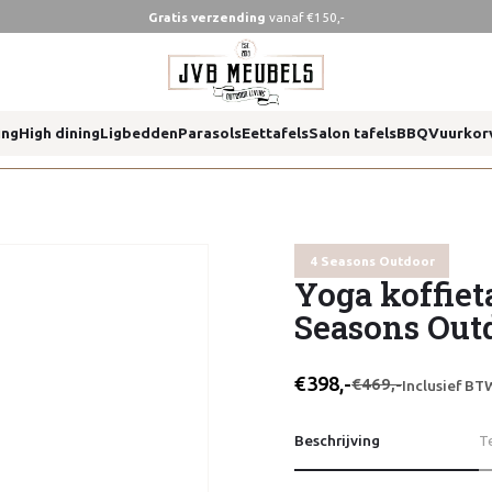
Gratis verzending
vanaf €150,-
ns outdoor
ing
High dining
Ligbedden
Parasols
Eettafels
Salon tafels
BBQ
Vuurkor
ns outdoor
4 Seasons Outdoor
Yoga koffieta
Seasons Out
€398,-
€469,-
Inclusief BT
Beschrijving
T