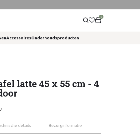
0
ven
Accessoires
Onderhoudsproducten
fel latte 45 x 55 cm - 4
door
W
echnische details
Bezorginformatie