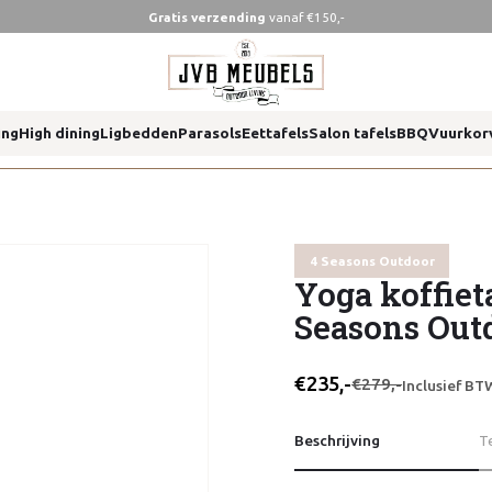
Gratis verzending
vanaf €150,-
ns outdoor
ing
High dining
Ligbedden
Parasols
Eettafels
Salon tafels
BBQ
Vuurkor
ns outdoor
4 Seasons Outdoor
Yoga koffieta
Seasons Out
€235,-
€279,-
Inclusief BT
Beschrijving
T