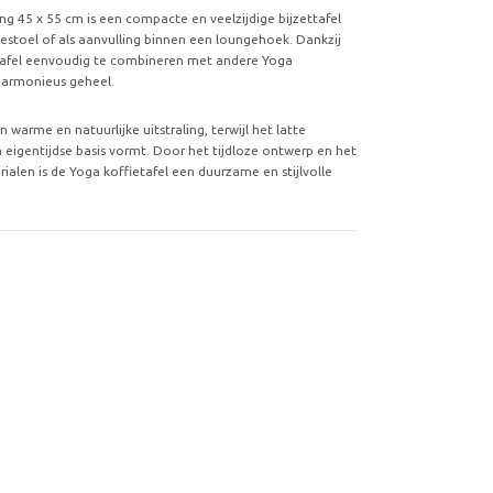
ng 45 x 55 cm is een compacte en veelzijdige bijzettafel
gestoel of als aanvulling binnen een loungehoek. Dankzij
tafel eenvoudig te combineren met andere Yoga
 harmonieus geheel.
 warme en natuurlijke uitstraling, terwijl het latte
n eigentijdse basis vormt. Door het tijdloze ontwerp en het
alen is de Yoga koffietafel een duurzame en stijlvolle