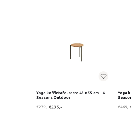
Yoga koffietafel terre 45 x 55 cm - 4
Yoga ko
Seasons Outdoor
Seaso
€279,-
€235,-
€469,-