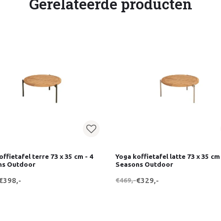
Gerelateerde producten
ffietafel terre 73 x 35 cm - 4
Yoga koffietafel latte 73 x 35 cm 
ns Outdoor
Seasons Outdoor
€398,-
€469,-
€329,-