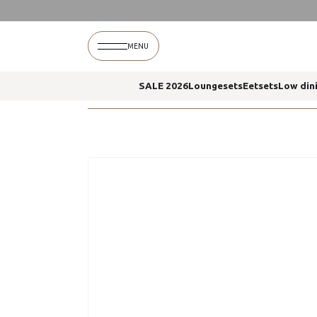
Home
Yoga koffietafel latte 45 x 55 cm 4 seaso
MENU
SALE 2026
Loungesets
Eetsets
Low din
Home
Yoga koffietafel latte 45 x 55 cm 4 seaso