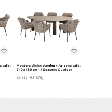
a tafel
Montera dining stoelen + Arizona tafel
240 x 130 cm - 4 Seasons Outdoor
€6.912,-
€5.875,-