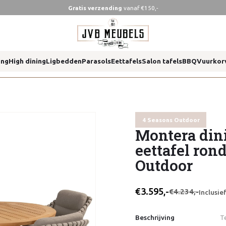
Gratis verzending
vanaf €150,-
ond 130 cm 4 seasons outdoor
ing
High dining
Ligbedden
Parasols
Eettafels
Salon tafels
BBQ
Vuurkor
ond 130 cm 4 seasons outdoor
4 Seasons Outdoor
Montera dini
eettafel ron
Outdoor
€3.595,-
€4.234,-
Inclusi
Beschrijving
T