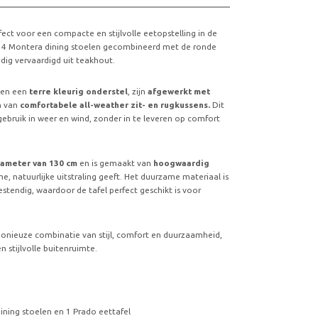
rfect voor een compacte en stijlvolle eetopstelling in de
it 4 Montera dining stoelen gecombineerd met de ronde
dig vervaardigd uit teakhout.
ben een
terre kleurig onderstel
, zijn
afgewerkt met
n van
comfortabele all-weather zit- en rugkussens.
Dit
gebruik in weer en wind, zonder in te leveren op comfort
iameter van 130 cm
en is gemaakt van
hoogwaardig
e, natuurlijke uitstraling geeft. Het duurzame materiaal is
stendig, waardoor de tafel perfect geschikt is voor
nieuze combinatie van stijl, comfort en duurzaamheid,
n stijlvolle buitenruimte.
ining stoelen en 1 Prado eettafel