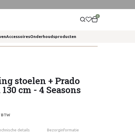
0
ven
Accessoires
Onderhoudsproducten
ng stoelen + Prado
d 130 cm - 4 Seasons
ef BTW
echnische details
Bezorginformatie