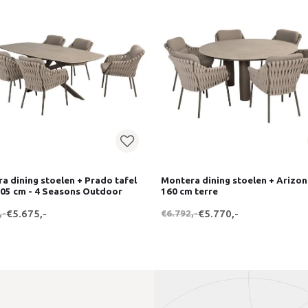
a dining stoelen + Prado tafel
Montera dining stoelen + Arizon
105 cm - 4 Seasons Outdoor
160 cm terre
,-
€5.675,-
€6.792,-
€5.770,-