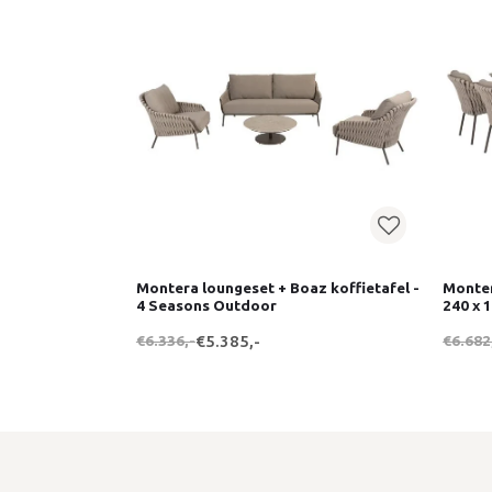
Montera loungeset + Boaz koffietafel -
Monter
4 Seasons Outdoor
240 x 
€6.336,-
€5.385,-
€6.682