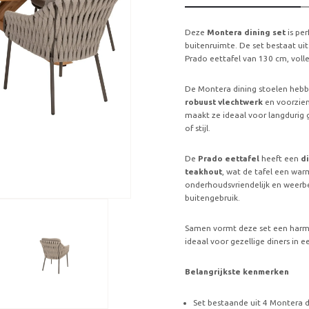
Deze
Montera dining set
is pe
buitenruimte. De set bestaat u
Prado eettafel van 130 cm, volle
De Montera dining stoelen heb
robuust vlechtwerk
en voorzie
maakt ze ideaal voor langdurig 
of stijl.
De
Prado eettafel
heeft een
d
teakhout
, wat de tafel een warm
onderhoudsvriendelijk en weerbe
buitengebruik.
Samen vormt deze set een harmo
ideaal voor gezellige diners in ee
Belangrijkste kenmerken
Set bestaande uit 4 Montera d