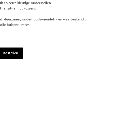
k en terre kleurige onderstellen
ther zit- en rugkussens
ut: duurzaam, onderhoudsvriendelijk en weerbestendig
volle buitenruimtes
Bestellen