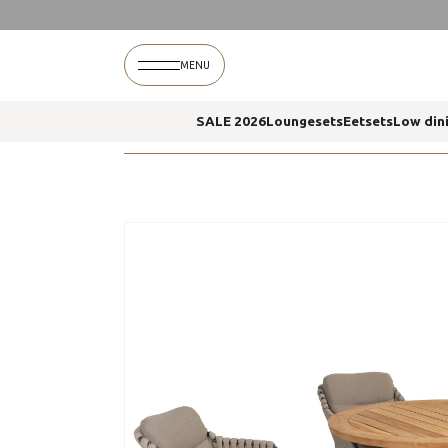
Home
Montera dining stoelen prado eettafel r
MENU
SALE 2026
Loungesets
Eetsets
Low din
Home
Montera dining stoelen prado eettafel r