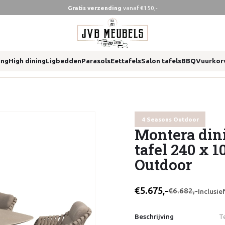
Gratis verzending
vanaf €150,-
 105 cm 4 seasons outdoor
ing
High dining
Ligbedden
Parasols
Eettafels
Salon tafels
BBQ
Vuurkor
 105 cm 4 seasons outdoor
4 Seasons Outdoor
Montera dini
tafel 240 x 1
Outdoor
€5.675,-
€6.682,-
Inclusi
Beschrijving
T