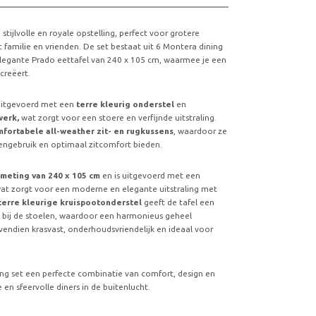
n stijlvolle en royale opstelling, perfect voor grotere
t familie en vrienden. De set bestaat uit 6 Montera dining
egante Prado eettafel van 240 x 105 cm, waarmee je een
creëert.
 uitgevoerd met een
terre kleurig onderstel
en
werk,
wat zorgt voor een stoere en verfijnde uitstraling.
fortabele all-weather zit- en rugkussens
, waardoor ze
tengebruik en optimaal zitcomfort bieden.
meting van 240 x 105 cm
en is uitgevoerd met een
at zorgt voor een moderne en elegante uitstraling met
terre kleurige kruispootonderstel
geeft de tafel een
an bij de stoelen, waardoor een harmonieus geheel
vendien krasvast, onderhoudsvriendelijk en ideaal voor
g set een perfecte combinatie van comfort, design en
en sfeervolle diners in de buitenlucht.