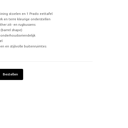
ining stoelen en 1 Prado eettafel
k en terre kleurige onderstellen
ther zit- en rugkussens
(barrel shape)
n onderhoudsvriendelijk
el
n en stijlvolle buitenruimtes
Bestellen