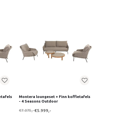
etafels
Montera loungeset + Finn koffietafels
- 4 Seasons Outdoor
€7.075,-
€5.999,-