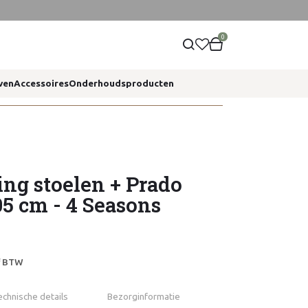
0
ven
Accessoires
Onderhoudsproducten
ng stoelen + Prado
05 cm - 4 Seasons
ef BTW
echnische details
Bezorginformatie