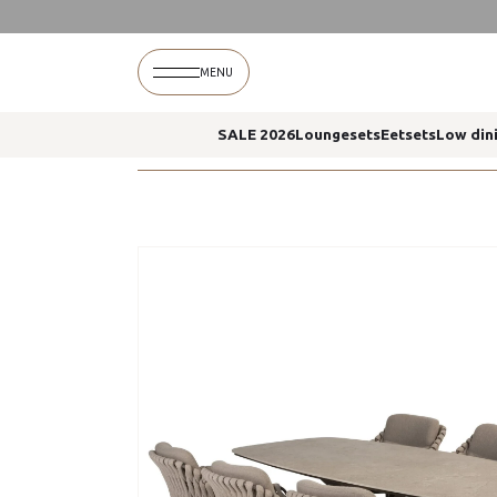
Home
Montera dining stoelen prado tafel 240 x
MENU
SALE 2026
Loungesets
Eetsets
Low din
Home
Montera dining stoelen prado tafel 240 x