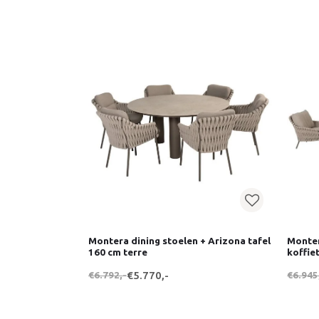
Montera dining stoelen + Arizona tafel
Monter
160 cm terre
koffie
€6.792,-
€5.770,-
€6.945