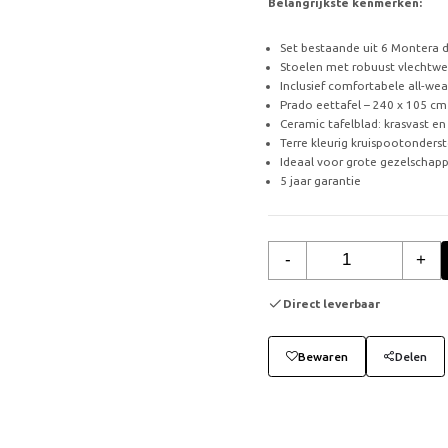
Belangrijkste kenmerken:
Set bestaande uit 6 Montera d
Stoelen met robuust vlechtwer
Inclusief comfortabele all-wea
Prado eettafel – 240 x 105 cm 
Ceramic tafelblad: krasvast e
Terre kleurig kruispootonderst
Ideaal voor grote gezelschappe
5 jaar garantie
-
+
Direct leverbaar
Bewaren
Delen