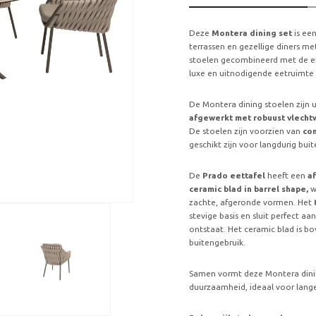
Deze
Montera dining set
is ee
terrassen en gezellige diners me
stoelen gecombineerd met de el
luxe en uitnodigende eetruimte 
De Montera dining stoelen zijn
afgewerkt met robuust vlecht
De stoelen zijn voorzien van
com
geschikt zijn voor langdurig bui
De
Prado eettafel
heeft een
af
ceramic blad in barrel shape,
w
zachte, afgeronde vormen. Het
stevige basis en sluit perfect a
ontstaat. Het ceramic blad is bo
buitengebruik.
Samen vormt deze Montera dinin
duurzaamheid, ideaal voor lange 