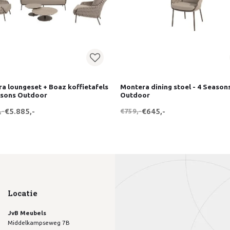
a loungeset + Boaz koffietafels
Montera dining stoel - 4 Season
asons Outdoor
Outdoor
,-
€5.885,-
€759,-
€645,-
Locatie
JvB Meubels
Middelkampseweg 7B