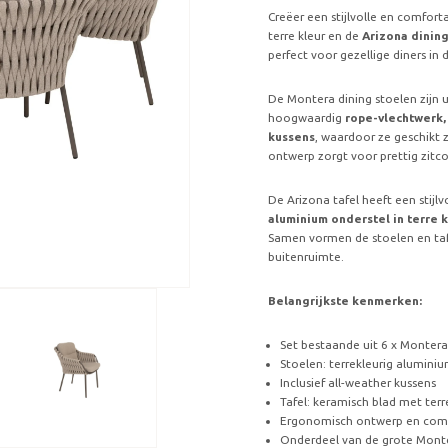
Creëer een stijlvolle en comfor
terre kleur en de
Arizona dining
perfect voor gezellige diners in 
De Montera dining stoelen zijn
hoogwaardig
rope-vlechtwerk,
kussens
, waardoor ze geschikt 
ontwerp zorgt voor prettig zitco
De Arizona tafel heeft een stijl
aluminium onderstel in terre 
Samen vormen de stoelen en taf
buitenruimte.
Belangrijkste kenmerken:
Set bestaande uit 6 x Montera
Stoelen: terrekleurig alumin
Inclusief all-weather kussens
Tafel: keramisch blad met terr
Ergonomisch ontwerp en comf
Onderdeel van de grote Monte