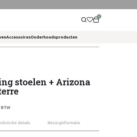
0
ven
Accessoires
Onderhoudsproducten
ng stoelen + Arizona
terre
ef BTW
echnische details
Bezorginformatie