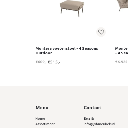
Montera voetenstoel - 4 Seasons
Monter
Outdoor
- 4 Se
€609,-
€515,-
€6.925
Menu
Contact
Home
Email:
Assortiment
info@jvbmeubels.nl