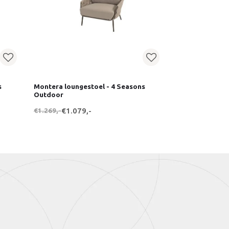
s
Montera loungestoel - 4 Seasons
Outdoor
€1.269,-
€1.079,-