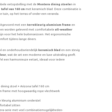
tabele eetopstelling met de
Montera dining stoele
n in
 tafel van 160 cm
met keramisch blad. Deze combinatie is
de tuin, op het terras of onder een veranda.
 uitgevoerd met een
terrekleurig aluminium frame
en
en worden geleverd met comfortabele
all-weather
zijn voor het hele buitenseizoen. Het ergonomische
mfort tijdens lange diners.
vol en onderhoudsvriendelijk
keramisch blad
en een stevig
kleur
, wat de set een moderne en luxe uitstraling geeft.
el een harmonieuze eetset, ideaal voor iedere
 dining stoel + Arizona tafel 160 cm
ium frame met hoogwaardig rope-vlechtwerk
e kleurig aluminium onderstel
ortabel zitten
ra-serie met veel combinatiemogelijkheden-