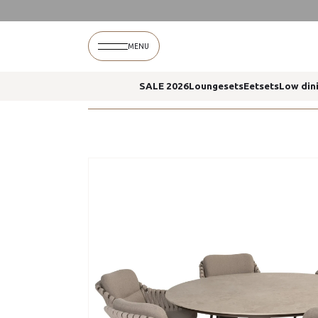
Home
Montera dining stoelen arizona tafel 160
MENU
SALE 2026
Loungesets
Eetsets
Low din
Home
Montera dining stoelen arizona tafel 160