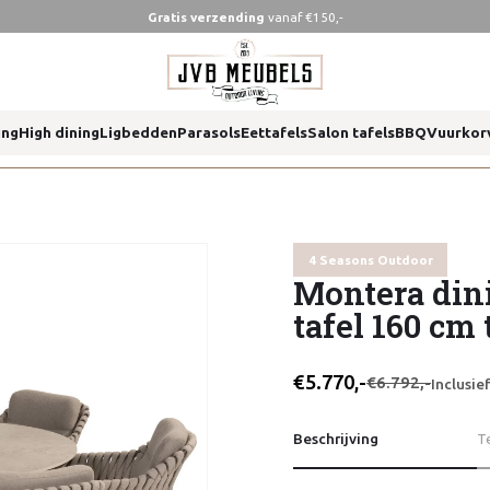
Gratis verzending
vanaf €150,-
 cm terre
ing
High dining
Ligbedden
Parasols
Eettafels
Salon tafels
BBQ
Vuurkor
 cm terre
4 Seasons Outdoor
Montera dini
tafel 160 cm 
€5.770,-
€6.792,-
Inclusi
Beschrijving
T