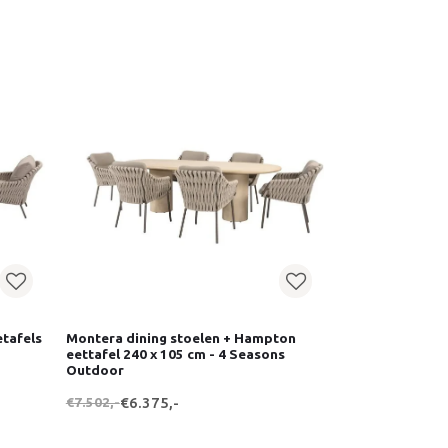
etafels
Montera dining stoelen + Hampton
eettafel 240 x 105 cm - 4 Seasons
Outdoor
€7.502,-
€6.375,-