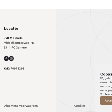
Locatie
JvB Meubels
Middelkampseweg 7B
5311 PC Gameren
KvK:
70978298
Cooki
Wij gebru
verwachti
website g
welke pag
»
Lees 
Acce
Algemene voorwaarden
Cookies