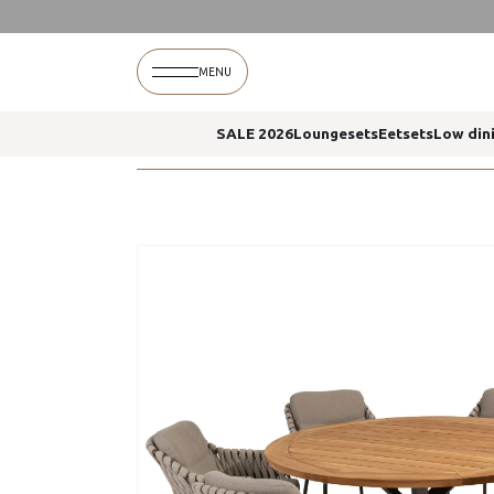
Home
Montera dining stoelen prado eettafel 16
MENU
SALE 2026
Loungesets
Eetsets
Low din
Home
Montera dining stoelen prado eettafel 16