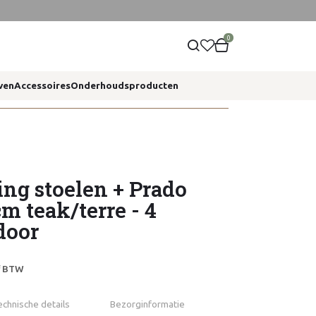
0
ven
Accessoires
Onderhoudsproducten
ng stoelen + Prado
cm teak/terre - 4
door
ef BTW
echnische details
Bezorginformatie