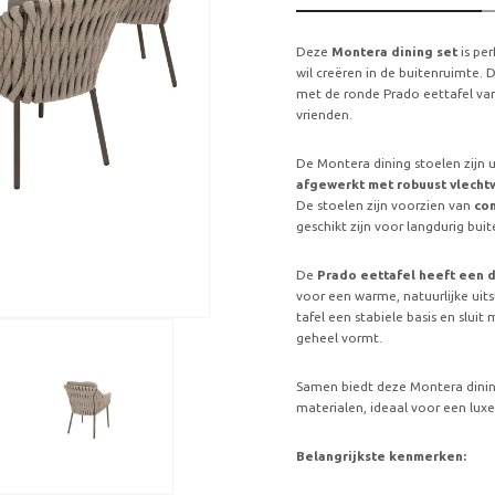
Deze
Montera dining set
is pe
wil creëren in de buitenruimte.
met de ronde Prado eettafel van
vrienden.
De Montera dining stoelen zijn
afgewerkt met robuust vlecht
De stoelen zijn voorzien van
com
geschikt zijn voor langdurig bui
De
Prado eettafel heeft een 
voor een warme, natuurlijke uits
tafel een stabiele basis en slui
geheel vormt.
Samen biedt deze Montera dinin
materialen, ideaal voor een lux
Belangrijkste kenmerken: