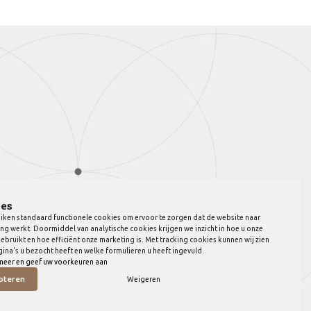
es
iken standaard functionele cookies om ervoor te zorgen dat de website naar
ng werkt. Doormiddel van analytische cookies krijgen we inzicht in hoe u onze
ebruikt en hoe efficiënt onze marketing is. Met tracking cookies kunnen wij zien
ina's u bezocht heeft en welke formulieren u heeft ingevuld.
meer en geef uw voorkeuren aan
pteren
Weigeren
© Copyright 2026 JVB Meubels