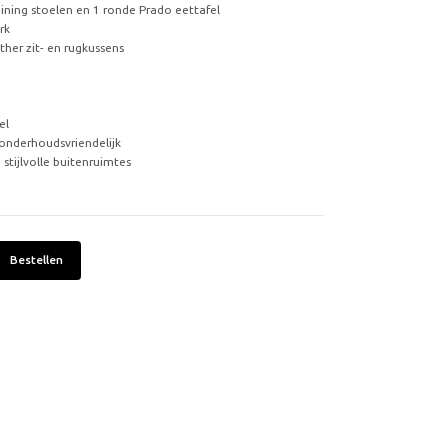
ining stoelen en 1 ronde Prado eettafel
rk
ther zit- en rugkussens
el
onderhoudsvriendelijk
 stijlvolle buitenruimtes
Bestellen