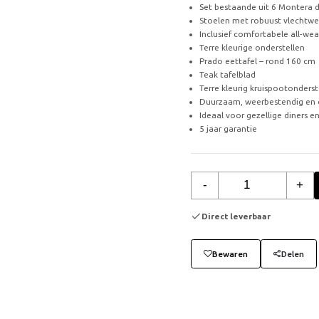
Set bestaande uit 6 Montera d
Stoelen met robuust vlechtwe
Inclusief comfortabele all-wea
Terre kleurige onderstellen
Prado eettafel – rond 160 cm
Teak tafelblad
Terre kleurig kruispootonderst
Duurzaam, weerbestendig en 
Ideaal voor gezellige diners en
5 jaar garantie
-
+
Direct leverbaar
Bewaren
Delen