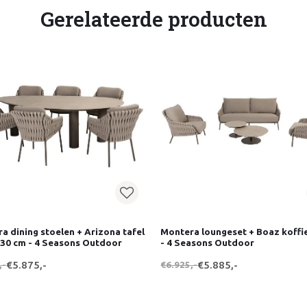
Gerelateerde producten
a dining stoelen + Arizona tafel
Montera loungeset + Boaz koffi
130 cm - 4 Seasons Outdoor
- 4 Seasons Outdoor
,-
€5.875,-
€6.925,-
€5.885,-