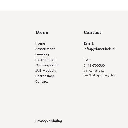
Menu
Contact
Home
Email:
Assortiment
info@jvbmeubels.nl
Levering
Retourneren
Tel:
Openingstijden
0418-700560
JVB Meubels
06-57202767
Ook Whatsapp is mogelijk
Pottenshop
Contact
Privacyverklaring