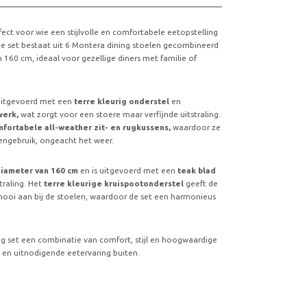
rfect voor wie een stijlvolle en comfortabele eetopstelling
 De set bestaat uit 6 Montera dining stoelen gecombineerd
 160 cm, ideaal voor gezellige diners met familie of
 uitgevoerd met een
terre kleurig onderstel
en
werk,
wat zorgt voor een stoere maar verfijnde uitstraling.
fortabele all-weather zit- en rugkussens,
waardoor ze
tengebruik, ongeacht het weer.
diameter van 160 cm
en is uitgevoerd met een
teak blad
traling. Het
terre kleurige kruispootonderstel
geeft de
t mooi aan bij de stoelen, waardoor de set een harmonieus
g set een combinatie van comfort, stijl en hoogwaardige
e en uitnodigende eetervaring buiten.