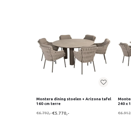
Montera dining stoelen + Arizona tafel
Monter
160 cm terre
240 x 
€6.792,-
€5.770,-
€6.912