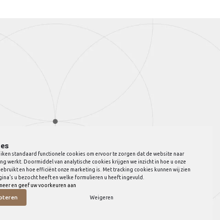
es
iken standaard functionele cookies om ervoor te zorgen dat de website naar
ng werkt. Doormiddel van analytische cookies krijgen we inzicht in hoe u onze
ebruikt en hoe efficiënt onze marketing is. Met tracking cookies kunnen wij zien
ina's u bezocht heeft en welke formulieren u heeft ingevuld.
meer en geef uw voorkeuren aan
pteren
Weigeren
© Copyright 2026 JVB Meubels