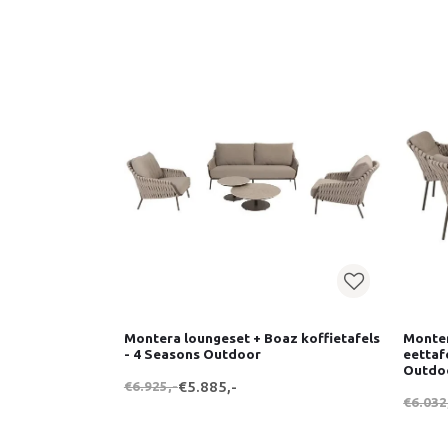
Montera loungeset + Boaz koffietafels
Monter
- 4 Seasons Outdoor
eettaf
Outdo
€6.925,-
€5.885,-
€6.032