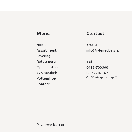
Menu
Contact
Home
Email:
Assortiment
info@jvbmeubels.nl
Levering
Retourneren
Tel:
Openingstijden
0418-700560
JVB Meubels
06-57202767
Ook Whatsapp is mogelijk
Pottenshop
Contact
Privacyverklaring