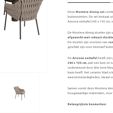
Deze
Montera dining set
combin
buitenruimtes. De set bestaat u
Arizona eettafel 240 x 130 cm, i
De Montera dining stoelen zijn
afgewerkt met robuust vlecht
De stoelen zijn voorzien van
com
geschikt zijn voor intensief bui
De
Arizona eettafel
heeft een
240 x 130 cm,
wat een luxe en na
ondersteund door drie terre kleu
basis heeft. Het ceramic blad is
weersomstandigheden, ideaal vo
Samen vormt deze Montera dinin
hoogwaardige materialen, voor 
Belangrijkste kenmerken: