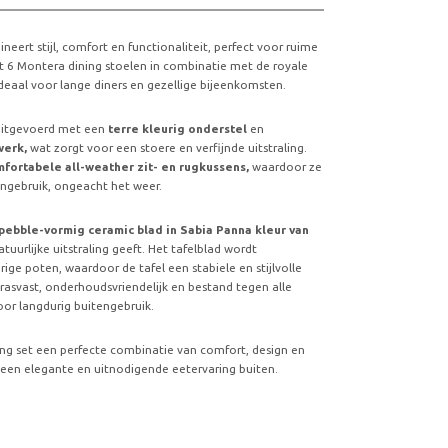
eert stijl, comfort en functionaliteit, perfect voor ruime
it 6 Montera dining stoelen in combinatie met de royale
deaal voor lange diners en gezellige bijeenkomsten.
 uitgevoerd met een
terre kleurig onderstel
en
werk,
wat zorgt voor een stoere en verfijnde uitstraling.
fortabele all-weather zit- en rugkussens,
waardoor ze
tengebruik, ongeacht het weer.
pebble-vormig ceramic blad in Sabia Panna kleur van
tuurlijke uitstraling geeft. Het tafelblad wordt
rige poten, waardoor de tafel een stabiele en stijlvolle
 krasvast, onderhoudsvriendelijk en bestand tegen alle
or langdurig buitengebruik.
g set een perfecte combinatie van comfort, design en
een elegante en uitnodigende eetervaring buiten.