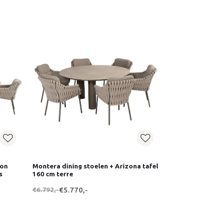
ton
Montera dining stoelen + Arizona tafel
s
160 cm terre
€6.792,-
€5.770,-