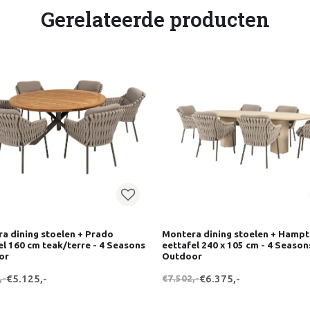
Gerelateerde producten
a dining stoelen + Prado
Montera dining stoelen + Hamp
el 160 cm teak/terre - 4 Seasons
eettafel 240 x 105 cm - 4 Season
or
Outdoor
,-
€5.125,-
€7.502,-
€6.375,-