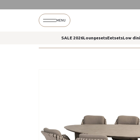
Home
Montera dining stoelen arizona tafel 240
MENU
SALE 2026
Loungesets
Eetsets
Low din
Home
Montera dining stoelen arizona tafel 240