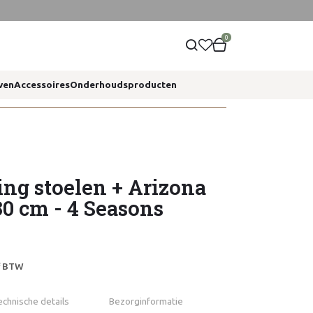
0
ven
Accessoires
Onderhoudsproducten
ng stoelen + Arizona
30 cm - 4 Seasons
ef BTW
echnische details
Bezorginformatie