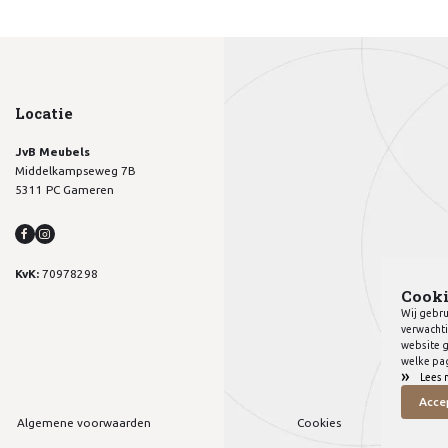
Locatie
JvB Meubels
Middelkampseweg 7B
5311 PC Gameren
KvK:
70978298
Cooki
Wij gebru
verwachti
website g
welke pag
»
Lees 
Acce
Algemene voorwaarden
Cookies