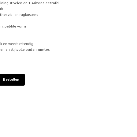
ining stoelen en 1 Arizona eettafel
rk
ther zit- en rugkussens
cm, pebble vorm
d
jk en weerbestendig
n en stijlvolle buitenruimtes
Bestellen