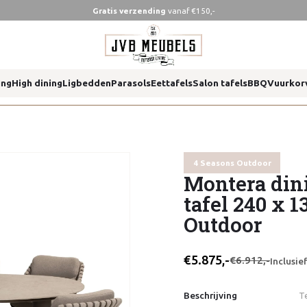
Gratis verzending
vanaf €150,-
 x 130 cm 4 seasons outdoor
ing
High dining
Ligbedden
Parasols
Eettafels
Salon tafels
BBQ
Vuurkor
 x 130 cm 4 seasons outdoor
4 Seasons Outdoor
Montera dini
tafel 240 x 1
Outdoor
€5.875,-
€6.912,-
Inclusi
Beschrijving
T