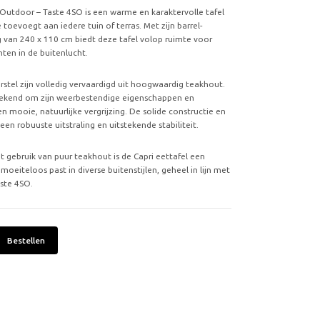
 Outdoor – Taste 4SO is een warme en karaktervolle tafel
e toevoegt aan iedere tuin of terras. Met zijn barrel-
 van 240 x 110 cm biedt deze tafel volop ruimte voor
ten in de buitenlucht.
rstel zijn volledig vervaardigd uit hoogwaardig teakhout.
bekend om zijn weerbestendige eigenschappen en
n mooie, natuurlijke vergrijzing. De solide constructie en
een robuuste uitstraling en uitstekende stabiliteit.
et gebruik van puur teakhout is de Capri eettafel een
moeiteloos past in diverse buitenstijlen, geheel in lijn met
aste 4SO.
Bestellen