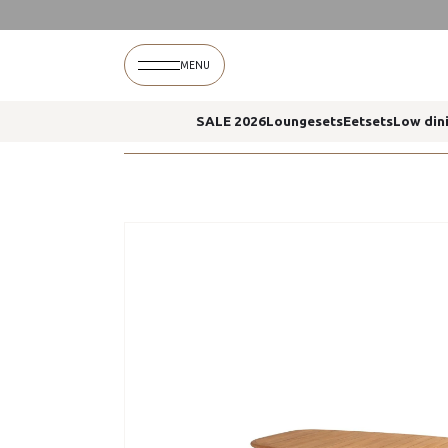
Home
Capri eettafel 240 x 110 cm 4 seasons ou
MENU
SALE 2026
Loungesets
Eetsets
Low din
Home
Capri eettafel 240 x 110 cm 4 seasons ou