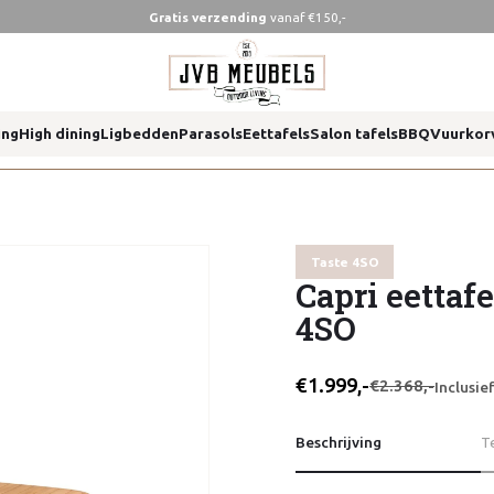
Gratis verzending
vanaf €150,-
tdoor
ing
High dining
Ligbedden
Parasols
Eettafels
Salon tafels
BBQ
Vuurkor
tdoor
Taste 4SO
Capri eettafe
4SO
€1.999,-
€2.368,-
Inclusi
Beschrijving
T