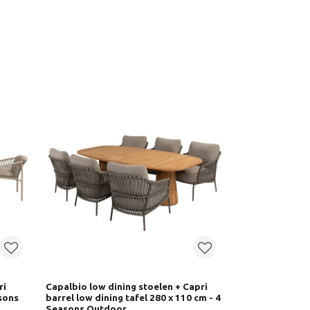
ri
Capalbio low dining stoelen + Capri
asons
barrel low dining tafel 280 x 110 cm - 4
Seasons Outdoor