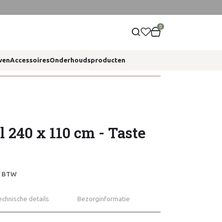
0
ven
Accessoires
Onderhoudsproducten
l 240 x 110 cm - Taste
ef BTW
echnische details
Bezorginformatie