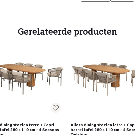
Gerelateerde producten
 dining stoelen terre + Capri
Allora dining stoelen latte + Cap
 tafel 280 x 110 cm - 4 Seasons
barrel tafel 280 x 110 cm - 4 Se
or
Outdoor