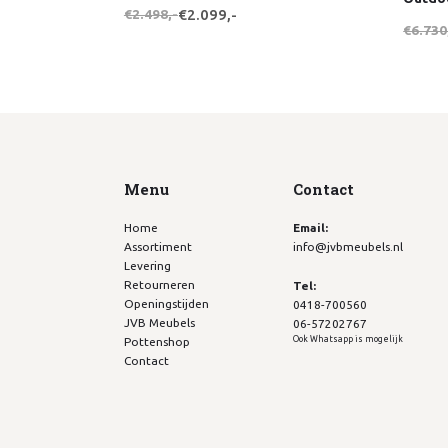
€2.498,-
€2.099,-
€6.730
Menu
Contact
Home
Email:
Assortiment
info@jvbmeubels.nl
Levering
Retourneren
Tel:
Openingstijden
0418-700560
JVB Meubels
06-57202767
Ook Whatsapp is mogelijk
Pottenshop
Contact