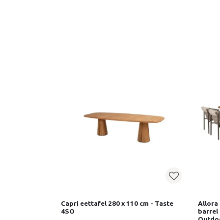
Capri eettafel 280 x 110 cm - Taste
Allora
4SO
barrel
Outdo