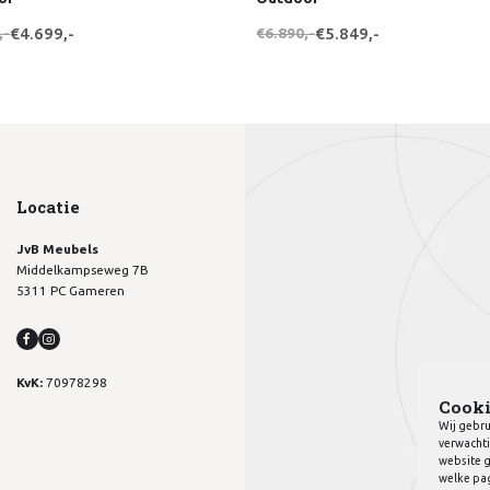
,-
€4.699,-
€6.890,-
€5.849,-
Locatie
JvB Meubels
Middelkampseweg 7B
5311 PC Gameren
KvK:
70978298
Cooki
Wij gebru
verwachti
website g
welke pag