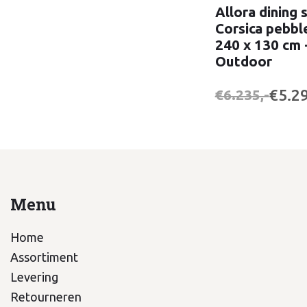
Allora dining 
Corsica pebbl
240 x 130 cm 
Outdoor
€5.29
€6.235,-
Menu
Home
Assortiment
Levering
Retourneren