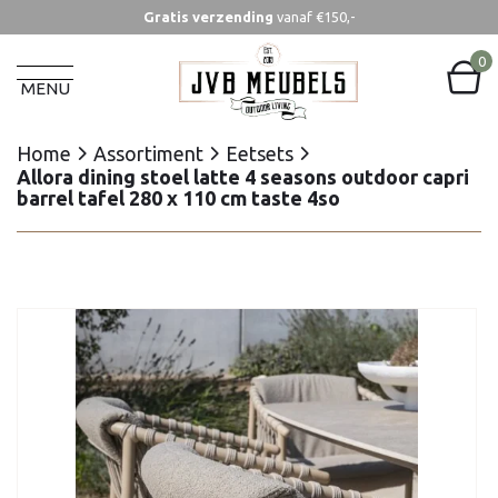
Gratis verzending
vanaf €150,-
Home
Assortiment
Eetsets
Allora dining stoel latte 4 seasons outdoor capri
0
barrel tafel 280 x 110 cm taste 4so
MENU
Home
Assortiment
Eetsets
Allora dining stoel latte 4 seasons outdoor capri
barrel tafel 280 x 110 cm taste 4so