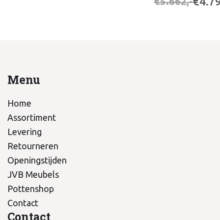
€4.79
€5.662,-
Menu
Home
Assortiment
Levering
Retourneren
Openingstijden
JVB Meubels
Pottenshop
Contact
Contact