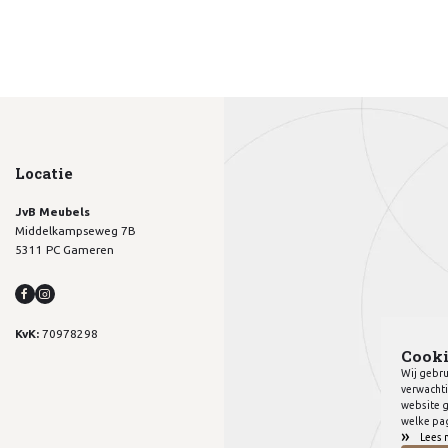
Locatie
JvB Meubels
Middelkampseweg 7B
5311 PC Gameren
KvK:
70978298
Cooki
Wij gebru
verwachti
website g
welke pag
»
Lees 