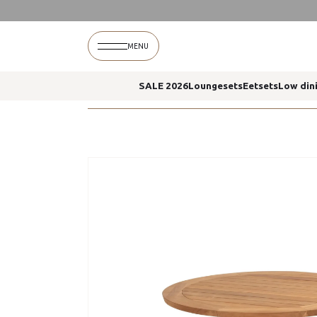
Home
Saba eettafel antraciet 130 cm taste 4so
MENU
SALE 2026
Loungesets
Eetsets
Low din
Home
Saba eettafel antraciet 130 cm taste 4so