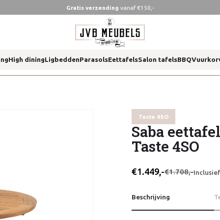
Gratis verzending
vanaf €150,-
ing
High dining
Ligbedden
Parasols
Eettafels
Salon tafels
BBQ
Vuurkor
Taste 4SO
Saba eettafel
Taste 4SO
€1.449,-
€1.708,-
Inclusi
Beschrijving
T