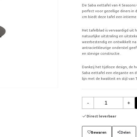
De Saba eettafel van 4 Seasons Ou
perfect voor gezellige diners in
cm biedt deze tafel een intieme
Het tafelblad is vervaardigd ui
natuurlijke uitstraling en uitst
weerbestendig en ontwikkelt na v
antracietkleurige onderstel gee
en stevige constructie.
Dankzij het tijdloze design, de
Saba eettafel een elegante en d
lijn met de kwaliteit en stijl van
-
+
Direct leverbaar
Bewaren
Delen