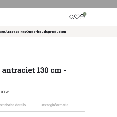
0
ven
Accessoires
Onderhoudsproducten
 antraciet 130 cm -
ef BTW
echnische details
Bezorginformatie