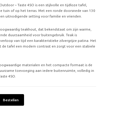
tdoor – Taste 4SO is een stijlvolle en tijdloze tafel,
 de tuin of op het terras. Met een ronde doorsnede van 130
 en uitnodigende setting voor familie en vrienden.
t hoogwaardig teakhout, dat bekendstaat om zijn warme,
ekende duurzaamheid voor buitengebruik. Teak is
erloop van tijd een karakteristieke zilvergrijze patina. Het
ft de tafel een modern contrast en zorgt voor een stabiele
 hoogwaardige materialen en het compacte formaat is de
uurzame toevoeging aan iedere buitenruimte, volledig in
 Taste 4SO.
Bestellen