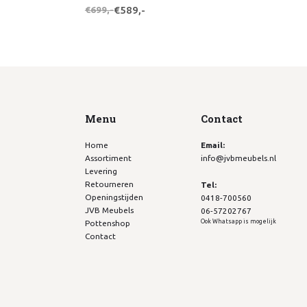
€699,-
€589,-
Menu
Contact
Home
Email:
Assortiment
info@jvbmeubels.nl
Levering
Retourneren
Tel:
Openingstijden
0418-700560
JVB Meubels
06-57202767
Ook Whatsapp is mogelijk
Pottenshop
Contact