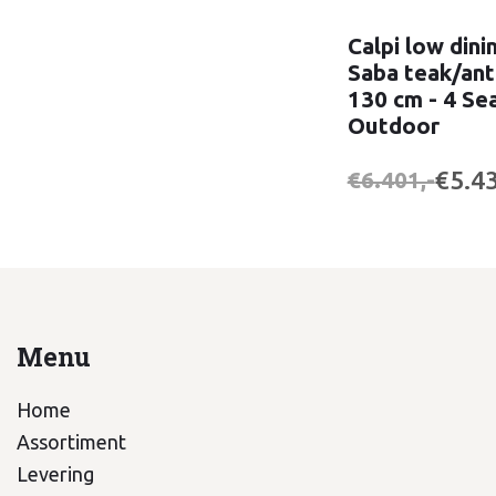
Calpi low dini
Saba teak/ant
130 cm - 4 Se
Outdoor
€5.43
€6.401,-
Menu
Home
Assortiment
Levering