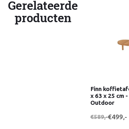
Gerelateerde
producten
Finn koffieta
x 63 x 25 cm 
Outdoor
€499,-
€589,-