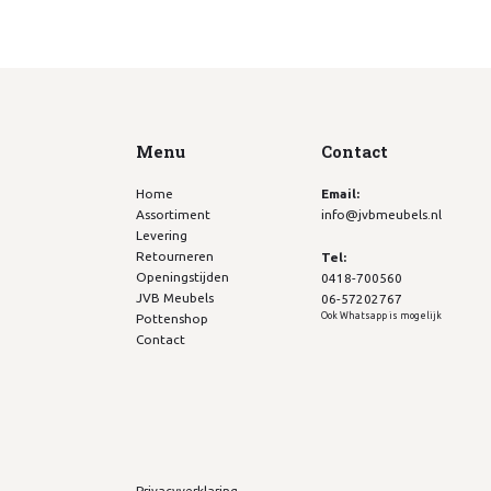
Menu
Contact
Home
Email:
Assortiment
info@jvbmeubels.nl
Levering
Retourneren
Tel:
Openingstijden
0418-700560
JVB Meubels
06-57202767
Ook Whatsapp is mogelijk
Pottenshop
Contact
Privacyverklaring