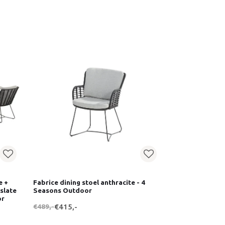
e +
Fabrice dining stoel anthracite - 4
slate
Seasons Outdoor
or
€489,-
€415,-