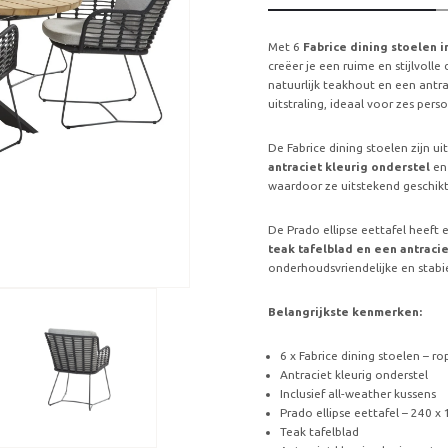
Met 6
Fabrice dining stoelen i
creëer je een ruime en stijlvolle
natuurlijk teakhout en een antr
uitstraling, ideaal voor zes pers
De Fabrice dining stoelen zijn ui
antraciet kleurig onderstel
en
waardoor ze uitstekend geschikt 
De Prado ellipse eettafel heeft
teak tafelblad en een antraci
onderhoudsvriendelijke en stabie
Belangrijkste kenmerken:
6 x Fabrice dining stoelen – r
Antraciet kleurig onderstel
Inclusief all-weather kussens
Prado ellipse eettafel – 240 x
Teak tafelblad