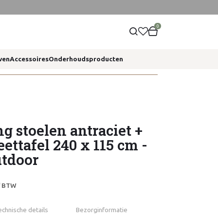
0
ven
Accessoires
Onderhoudsproducten
ng stoelen antraciet +
eettafel 240 x 115 cm -
utdoor
ef BTW
echnische details
Bezorginformatie