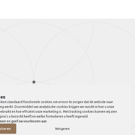
es
iken standaard functionele cookies om ervoor te zorgen dat de website naar
ng werkt. Doormiddel van analytische cookies krijgen we inzicht in hoe u onze
ebruikt en hoe efficiënt onze marketing is. Met tracking cookies kunnen wij zien
ina's u bezocht heeft en welke formulieren u heeft ingevuld.
meer en geef uw voorkeuren aan
pteren
Weigeren
© Copyright 2026 JVB Meubels