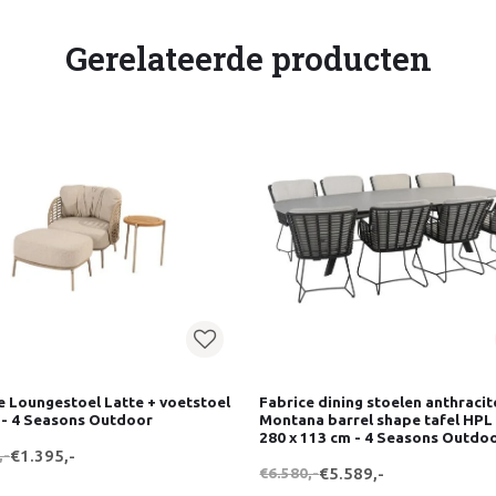
Gerelateerde producten
e Loungestoel Latte + voetstoel
Fabrice dining stoelen anthracit
 - 4 Seasons Outdoor
Montana barrel shape tafel HPL 
280 x 113 cm - 4 Seasons Outdo
,-
€1.395,-
€6.580,-
€5.589,-