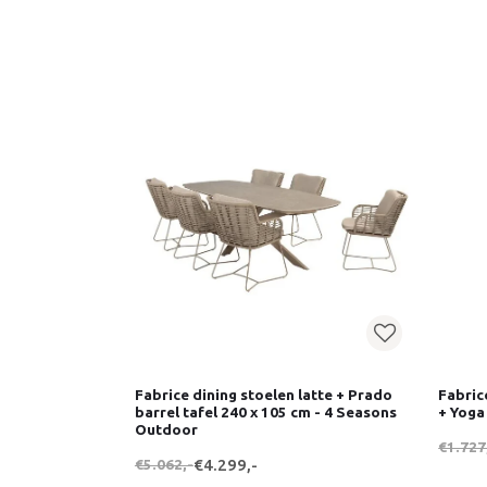
Fabrice dining stoelen latte + Prado
Fabric
barrel tafel 240 x 105 cm - 4 Seasons
+ Yoga
Outdoor
€1.727
€5.062,-
€4.299,-