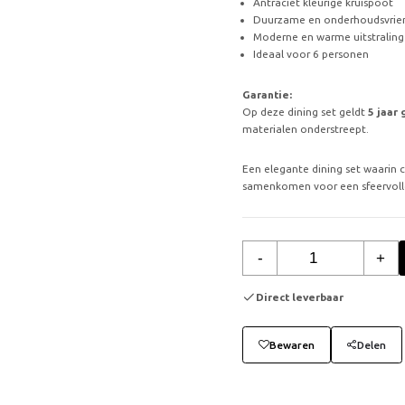
Antraciet kleurige kruispoot
Duurzame en onderhoudsvrien
Moderne en warme uitstraling
Ideaal voor 6 personen
Garantie:
Op deze dining set geldt
5 jaar 
materialen onderstreept.
Een elegante dining set waarin 
samenkomen voor een sfeervolle
-
+
Direct leverbaar
Bewaren
Delen