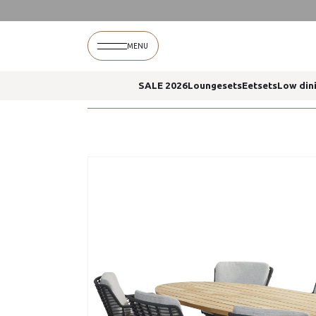
Home
Fabrice dining stoelen antraciet prado el
MENU
SALE 2026
Loungesets
Eetsets
Low din
Home
Fabrice dining stoelen antraciet prado el