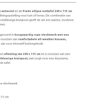
n antraciet
en de
Prado ellipse eettafel 240 x 115 cm
 diningopstelling voor tuin of terras. De combinatie van
acietkleurige kruispoot geeft de set een warme, moderne
onen.
tgevoerd in
hoogwaardig rope-vlechtwerk met een
 voorzien van
comfortabele all-weather kussens,
zijn voor intensief buitengebruik.
 een
afmeting van 240 x 115 cm
en is voorzien van een
etkleurige kruispoot,
wat zorgt voor een duurzame,
le tafel.
ope-vlechtwerk
 115 cm