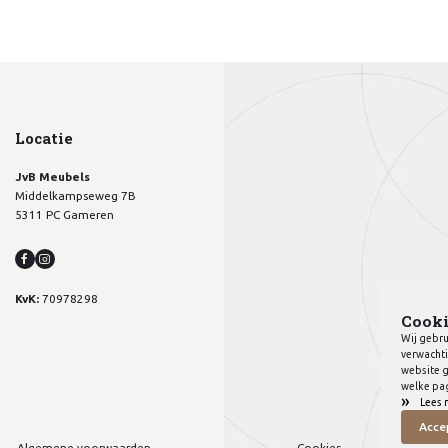
Locatie
JvB Meubels
Middelkampseweg 7B
5311 PC Gameren
KvK:
70978298
Cooki
Wij gebru
verwachti
website g
welke pag
»
Lees 
Acce
Algemene voorwaarden
Cookies