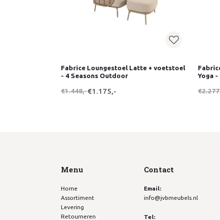
Fabrice Loungestoel Latte + voetstoel
Fabric
- 4 Seasons Outdoor
Yoga -
€1.448,-
€1.175,-
€2.277
Menu
Contact
Home
Email:
Assortiment
info@jvbmeubels.nl
Levering
Retourneren
Tel: