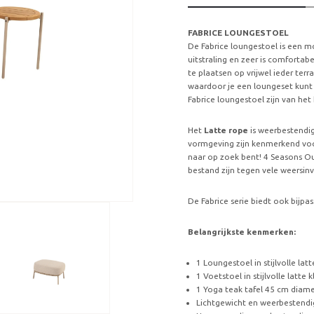
FABRICE LOUNGESTOEL
De Fabrice loungestoel is een
uitstraling en zeer is comfortabe
te plaatsen op vrijwel ieder terr
waardoor je een loungeset kunt 
Fabrice loungestoel zijn van he
Het
Latte rope
is weerbestendig
vormgeving zijn kenmerkend voor
naar op zoek bent! 4 Seasons Ou
bestand zijn tegen vele weersin
De Fabrice serie biedt ook bijpa
Belangrijkste kenmerken:
1 Loungestoel in stijlvolle latt
1 Voetstoel in stijlvolle latte k
1 Yoga teak tafel 45 cm diam
Lichtgewicht en weerbestend