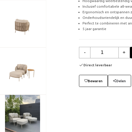
Hoogwaardig weerbestendig v
Inclusief comfortabele all-we
Ergonomisch en ontspannen z
Onderhoudsvriendelijk en du
Perfect te combineren met an
5 jaar garantie
-
+
Direct leverbaar
Bewaren
Delen