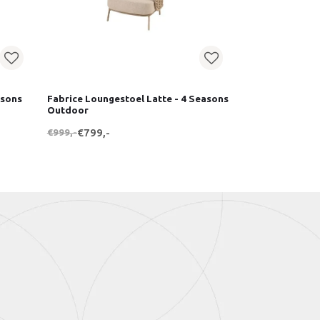
asons
Fabrice Loungestoel Latte - 4 Seasons
Outdoor
€999,-
€799,-