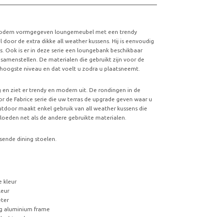
 modern vormgegeven loungemeubel met een trendy
l door de extra dikke all weather kussens. Hij is eenvoudig
as. Ook is er in deze serie een loungebank beschikbaar
samenstellen. De materialen die gebruikt zijn voor de
t hoogste niveau en dat voelt u zodra u plaatsneemt.
 en ziet er trendy en modern uit. De rondingen in de
 de Fabrice serie die uw terras de upgrade geven waar u
tdoor maakt enkel gebruik van all weather kussens die
vloeden net als de andere gebruikte materialen.
ssende dining stoelen.
e kleur
leur
eter
ig aluminium frame