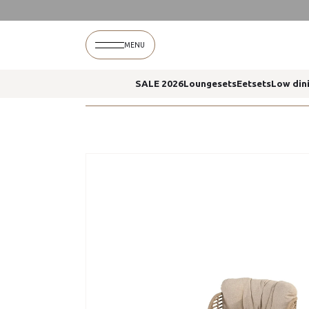
Home
Fabrice loungestoel latte voetstoel yoga
MENU
SALE 2026
Loungesets
Eetsets
Low din
Home
Fabrice loungestoel latte voetstoel yoga