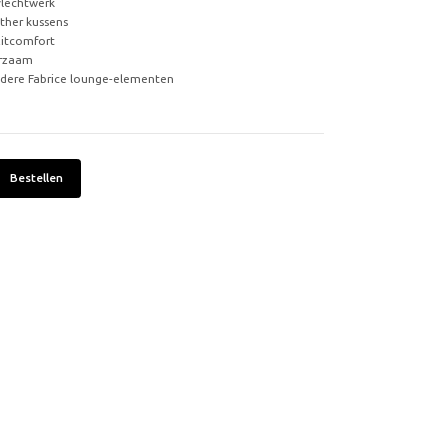
lechtwerk
ather kussens
itcomfort
urzaam
dere Fabrice lounge-elementen
Bestellen