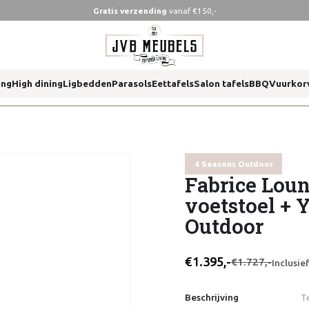
Gratis verzending
vanaf €150,-
 4 seasons outdoor
ing
High dining
Ligbedden
Parasols
Eettafels
Salon tafels
BBQ
Vuurkor
 4 seasons outdoor
4 Seasons Outdoor
Fabrice Loun
voetstoel + 
Outdoor
€1.395,-
€1.727,-
Inclusi
Beschrijving
T