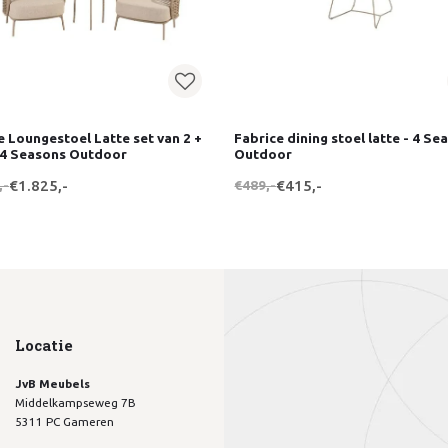
e Loungestoel Latte set van 2 +
Fabrice dining stoel latte - 4 Se
 4 Seasons Outdoor
Outdoor
,-
€1.825,-
€489,-
€415,-
Locatie
JvB Meubels
Middelkampseweg 7B
5311 PC Gameren