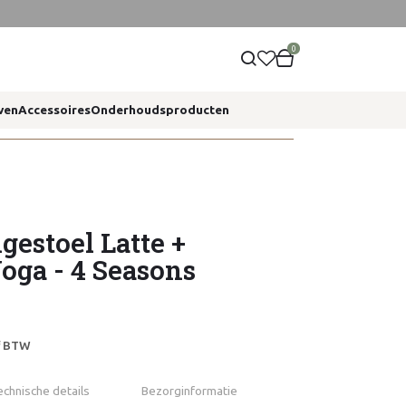
0
ven
Accessoires
Onderhoudsproducten
gestoel Latte +
Yoga - 4 Seasons
ef BTW
echnische details
Bezorginformatie