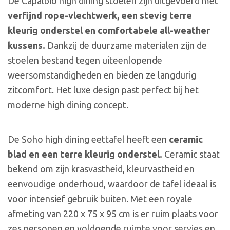
De Capalbio high dining stoelen zijn uitgevoerd met
verfijnd rope-vlechtwerk, een stevig terre
kleurig onderstel en comfortabele all-weather
kussens.
Dankzij de duurzame materialen zijn de
stoelen bestand tegen uiteenlopende
weersomstandigheden en bieden ze langdurig
zitcomfort. Het luxe design past perfect bij het
moderne high dining concept.
De Soho high dining eettafel heeft een
ceramic
blad en een terre kleurig onderstel.
Ceramic staat
bekend om zijn krasvastheid, kleurvastheid en
eenvoudige onderhoud, waardoor de tafel ideaal is
voor intensief gebruik buiten. Met een royale
afmeting van 220 x 75 x 95 cm is er ruim plaats voor
zes personen en voldoende ruimte voor servies en