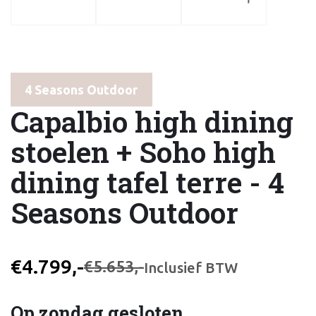
4 Seasons Outdoor
Capalbio high dining
stoelen + Soho high
dining tafel terre - 4
Seasons Outdoor
€4.799,-
€5.653,-
Inclusief BTW
Op zondag gesloten