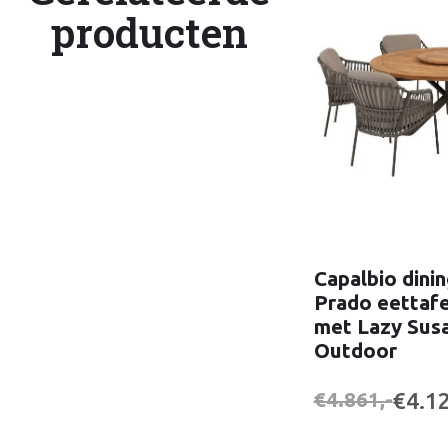
producten
Capalbio dinin
Prado eettafe
met Lazy Susa
Outdoor
€4.12
€4.861,-