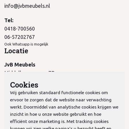
info@jvbmeubels.nl
Tel:
0418-700560
06-57202767
Ook Whatsapp is mogelijk
Locatie
JvB Meubels
Middelkampseweg 7B
5311 PC Gameren
Cookies
Wij gebruiken standaard functionele cookies om
ervoor te zorgen dat de website naar verwachting
werkt. Doormiddel van analytische cookies krijgen we
inzicht in hoe u onze website gebruikt en hoe
KvK:
70978298
efficiënt onze marketing is. Met tracking cookies
kunnen wij zien welke pagina's u bezocht heeft en