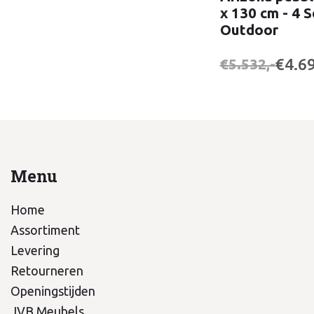
x 130 cm - 4 
Outdoor
€4.69
€5.532,-
Menu
Home
Assortiment
Levering
Retourneren
Openingstijden
JVB Meubels