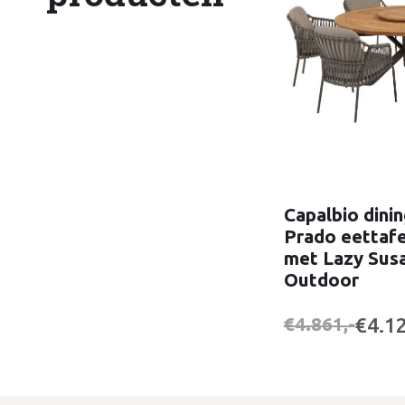
Capalbio dinin
Prado eettafe
met Lazy Susa
Outdoor
€4.12
€4.861,-