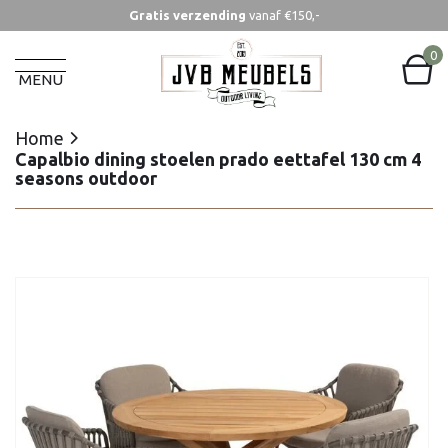
Gratis verzending
vanaf €150,-
Home
Capalbio dining stoelen prado eettafel 130 cm 4
0
seasons outdoor
MENU
Home
Capalbio dining stoelen prado eettafel 130 cm 4
seasons outdoor