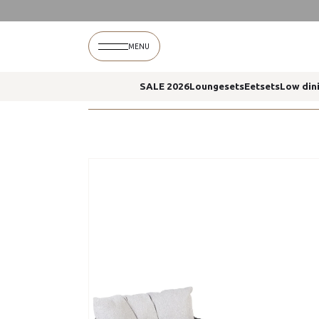
Home
Calpi loungestoelen yoga koffietafel 4 s
MENU
SALE 2026
Loungesets
Eetsets
Low din
Home
Calpi loungestoelen yoga koffietafel 4 s