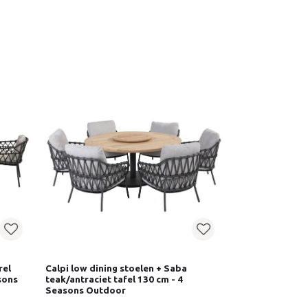
rel
Calpi low dining stoelen + Saba
sons
teak/antraciet tafel 130 cm - 4
Seasons Outdoor