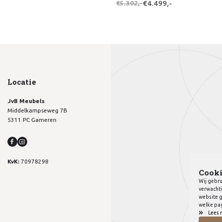
€5.302,-
€4.499,-
Locatie
JvB Meubels
Middelkampseweg 7B
5311 PC Gameren
KvK:
70978298
Cooki
Wij gebru
verwachti
website g
welke pag
»
Lees 