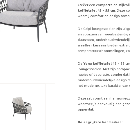
Creëer een compacte en stijlvo
koffietafel 45 × 55 cm
. Deze co
waarbij comfort en design same
De Calpi loungestoelen zijn uit
en voorzien van weerbestendig
duurzaam, onderhoudsvriendelij
weather kussens
bieden extra 
temperatuurschommelingen, zoda
De
Yoga koffietafel
45 × 55 cm 
loungestoelen. Met zijn compact
hapjes of decoratie, zonder dat
onderhoudsvriendelijke design ma
het moderne, luxe karakter van d
Deze set vormt een harmonieuze 
waarmee je eenvoudig een gezell
oppervlak.
Belangrijkste kenmerken: