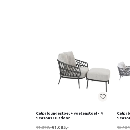
Calpi loungestoel + voetenstoel - 4
Calpi 
Seasons Outdoor
Seaso
€1.278,-
€1.085,-
€5.124