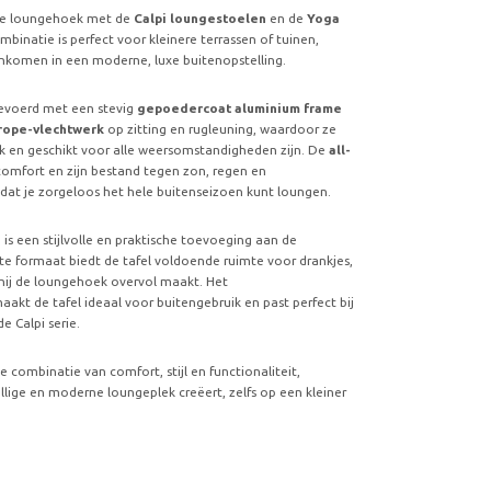
lle loungehoek met de
Calpi loungestoelen
en de
Yoga
mbinatie is perfect voor kleinere terrassen of tuinen,
nkomen in een moderne, luxe buitenopstelling.
gevoerd met een stevig
gepoedercoat aluminium frame
rope-vlechtwerk
op zitting en rugleuning, waardoor ze
k en geschikt voor alle weersomstandigheden zijn. De
all-
comfort en zijn bestand tegen zon, regen en
t je zorgeloos het hele buitenseizoen kunt loungen.
is een stijlvolle en praktische toevoeging aan de
e formaat biedt de tafel voldoende ruimte voor drankjes,
 hij de loungehoek overvol maakt. Het
akt de tafel ideaal voor buitengebruik en past perfect bij
e Calpi serie.
combinatie van comfort, stijl en functionaliteit,
ige en moderne loungeplek creëert, zelfs op een kleiner