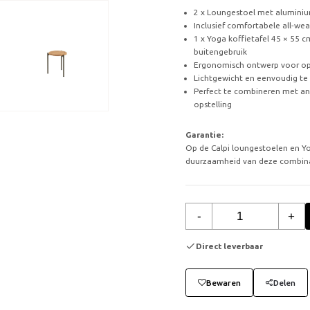
2 x Loungestoel met aluminiu
Inclusief comfortabele all-we
1 x Yoga koffietafel 45 × 55 
buitengebruik
Ergonomisch ontwerp voor op
Lichtgewicht en eenvoudig te
Perfect te combineren met an
opstelling
Garantie:
Op de Calpi loungestoelen en Yo
duurzaamheid van deze combina
-
+
Direct leverbaar
Bewaren
Delen