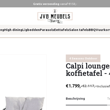
Gratis verzending
vanaf €150,-
easons outdoor
ing
High dining
Ligbedden
Parasols
Eettafels
Salon tafels
BBQ
Vuurkor
easons outdoor
4 Seasons Outdoor
Calpi lounge
koffietafel 
€1.799,-
€2.117,-
Inclusi
Beschrijving
T