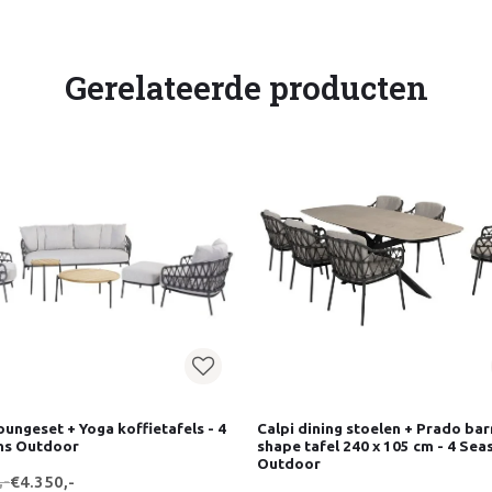
Gerelateerde producten
loungeset + Yoga koffietafels - 4
Calpi dining stoelen + Prado bar
ns Outdoor
shape tafel 240 x 105 cm - 4 Sea
Outdoor
,-
€4.350,-