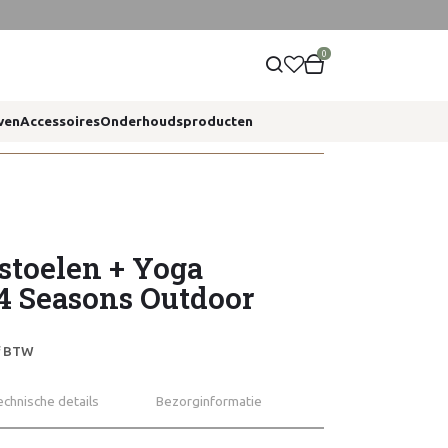
0
ven
Accessoires
Onderhoudsproducten
stoelen + Yoga
- 4 Seasons Outdoor
ef BTW
echnische details
Bezorginformatie