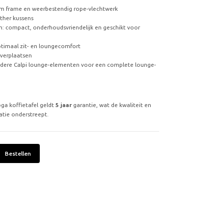
m frame en weerbestendig rope-vlechtwerk
ather kussens
cm: compact, onderhoudsvriendelijk en geschikt voor
timaal zit- en loungecomfort
 verplaatsen
dere Calpi lounge-elementen voor een complete lounge-
ga koffietafel geldt
5 jaar
garantie, wat de kwaliteit en
tie onderstreept.
Bestellen