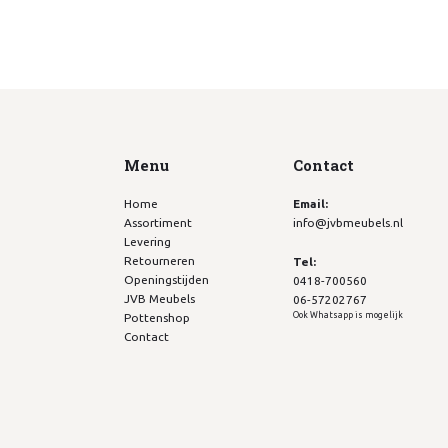
Menu
Contact
Home
Email:
Assortiment
info@jvbmeubels.nl
Levering
Retourneren
Tel:
Openingstijden
0418-700560
JVB Meubels
06-57202767
Ook Whatsapp is mogelijk
Pottenshop
Contact