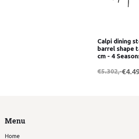
Calpi dining s
barrel shape t
cm - 4 Seaso
€4.49
€5.302,-
Menu
Home