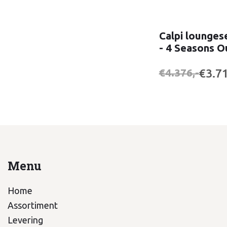
Calpi lounges
- 4 Seasons 
€3.71
€4.376,-
Menu
Home
Assortiment
Levering