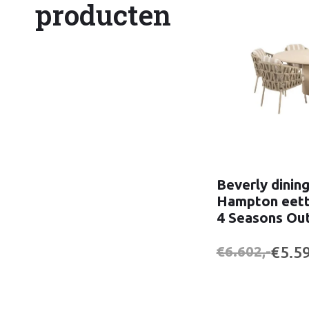
producten
Beverly dining
Hampton eett
4 Seasons Ou
€5.59
€6.602,-