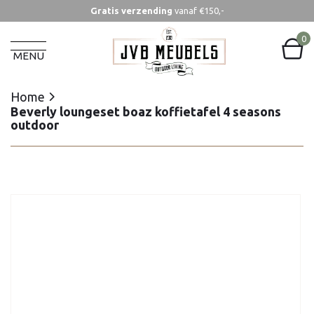
Gratis verzending
vanaf €150,-
Home
Beverly loungeset boaz koffietafel 4 seasons
0
outdoor
MENU
Home
Beverly loungeset boaz koffietafel 4 seasons
outdoor