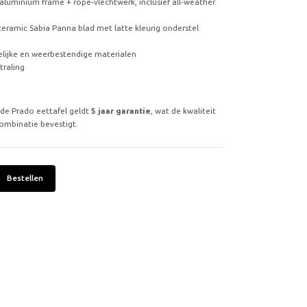
: aluminium frame + rope-vlechtwerk, inclusief all-weather
ceramic Sabia Panna blad met latte kleurig onderstel
lijke en weerbestendige materialen
traling
 de Prado eettafel geldt
5 jaar garantie
, wat de kwaliteit
ombinatie bevestigt.
Bestellen