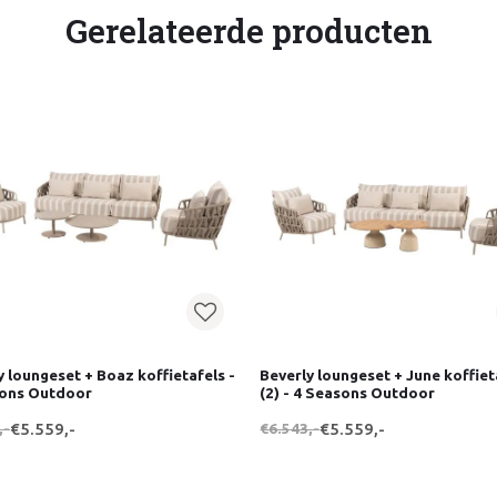
Gerelateerde producten
y loungeset + Boaz koffietafels -
Beverly loungeset + June koffiet
sons Outdoor
(2) - 4 Seasons Outdoor
,-
€5.559,-
€6.543,-
€5.559,-