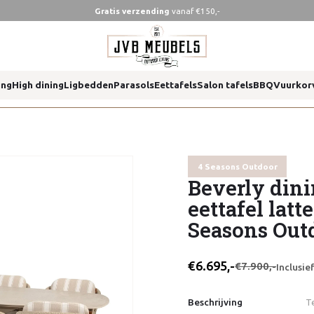
Gratis verzending
vanaf €150,-
te 300 x 115 cm 4 seasons outdoor
ing
High dining
Ligbedden
Parasols
Eettafels
Salon tafels
BBQ
Vuurkor
te 300 x 115 cm 4 seasons outdoor
4 Seasons Outdoor
Beverly dini
eettafel latt
Seasons Out
€6.695,-
€7.900,-
Inclusi
Beschrijving
T