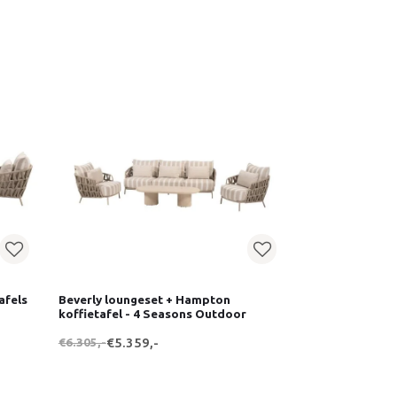
afels
Beverly loungeset + Hampton
koffietafel - 4 Seasons Outdoor
€6.305,-
€5.359,-