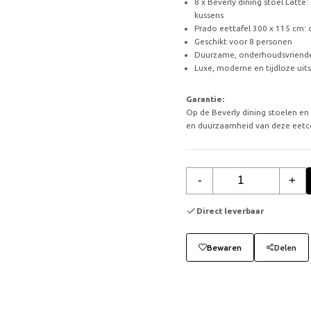
8 x Beverly dining stoel Latte
kussens
Prado eettafel 300 x 115 cm: 
Geschikt voor 8 personen
Duurzame, onderhoudsvriende
Luxe, moderne en tijdloze uits
Garantie:
Op de Beverly dining stoelen en
en duurzaamheid van deze eetc
-
+
Direct leverbaar
Bewaren
Delen