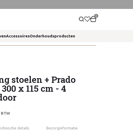
0
ven
Accessoires
Onderhoudsproducten
ng stoelen + Prado
e 300 x 115 cm - 4
door
ef BTW
echnische details
Bezorginformatie