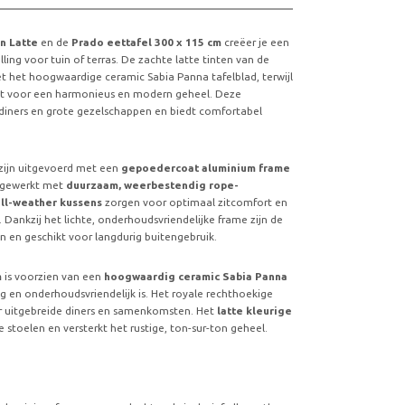
n Latte
en de
Prado eettafel 300 x 115 cm
creëer je een
elling voor tuin of terras. De zachte latte tinten van de
 het hoogwaardige ceramic Sabia Panna tafelblad, terwijl
orgt voor een harmonieus en modern geheel. Deze
 diners en grote gezelschappen en biedt comfortabel
 zijn uitgevoerd met een
gepoedercoat aluminium frame
fgewerkt met
duurzaam, weerbestendig rope-
ll-weather kussens
zorgen voor optimaal zitcomfort en
 Dankzij het lichte, onderhoudsvriendelijke frame zijn de
n en geschikt voor langdurig buitengebruik.
m
is voorzien van een
hoogwaardig ceramic Sabia Panna
ig en onderhoudsvriendelijk is. Het royale rechthoekige
r uitgebreide diners en samenkomsten. Het
latte kleurige
de stoelen en versterkt het rustige, ton-sur-ton geheel.