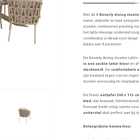
Met de 8
Beverly dining stoele
ruime, stijlvolle en luxe eetopst
stoelen combineren prachtig met
het latte kleurige onderstel z
combinatie is ideaal voor lange
plaats aan 8 personen.
De Beverly dining stoelen Latte
in een zachte latte-kleur
en a
vlechtwerk
. De
comfortabele a
zijn bestand tegen zon en regen.
stoelen eenvoudig te verplaatse
De Prado
eettafel 300 x 115 c
blad
, dat krasvast, hittebestend
formaat biedt volop ruimte voo
onderstel
sluit perfect aan bij 
Belangrijkste kenmerken: