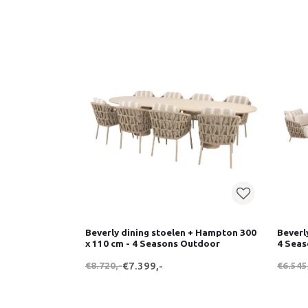
Beverly dining stoelen + Hampton 300
Beverl
x 110 cm - 4 Seasons Outdoor
4 Sea
€8.720,-
€7.399,-
€6.545