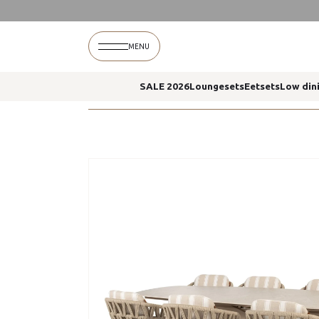
Home
Beverly dining stoelen prado eettafel lat
MENU
SALE 2026
Loungesets
Eetsets
Low din
Home
Beverly dining stoelen prado eettafel lat