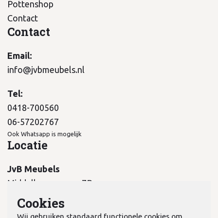
Pottenshop
Contact
Contact
Email:
info@jvbmeubels.nl
Tel:
0418-700560
06-57202767
Ook Whatsapp is mogelijk
Locatie
JvB Meubels
Middelkampseweg 7B
5311 PC Gameren
Cookies
Wij gebruiken standaard functionele cookies om