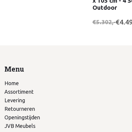
x 105 cm - 4 
Outdoor
€4.49
€5.302,-
Menu
Home
Assortiment
Levering
Retourneren
Openingstijden
JVB Meubels