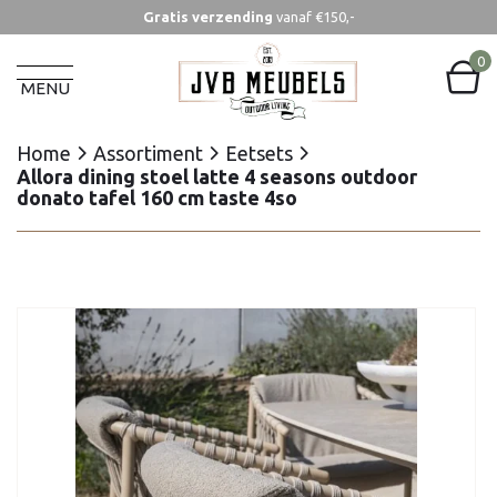
Gratis verzending
vanaf €150,-
Home
Assortiment
Eetsets
Allora dining stoel latte 4 seasons outdoor
0
donato tafel 160 cm taste 4so
MENU
Home
Assortiment
Eetsets
Allora dining stoel latte 4 seasons outdoor
donato tafel 160 cm taste 4so