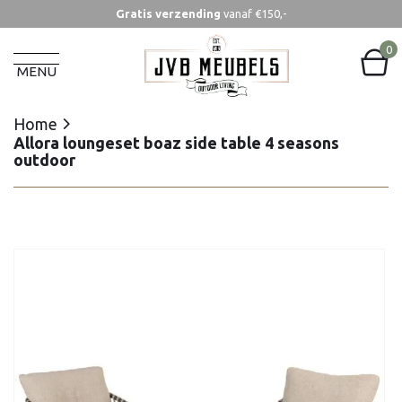
Gratis verzending
vanaf €150,-
Home
Allora loungeset boaz side table 4 seasons
0
outdoor
MENU
Home
Allora loungeset boaz side table 4 seasons
outdoor