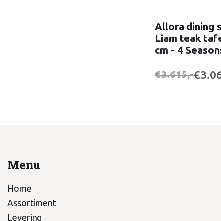
Allora dining 
Liam teak taf
cm - 4 Seaso
€3.06
€3.615,-
Menu
Home
Assortiment
Levering