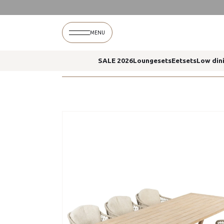
Home
Puccini dining stoelen noah tafel 260 x 1
MENU
SALE 2026
Loungesets
Eetsets
Low din
Home
Puccini dining stoelen noah tafel 260 x 1