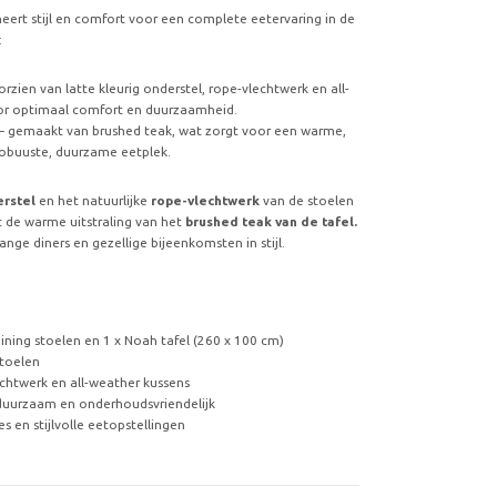
eert stijl en comfort voor een complete eetervaring in de
:
orzien van latte kleurig onderstel, rope-vlechtwerk en all-
oor optimaal comfort en duurzaamheid.
 – gemaakt van brushed teak, wat zorgt voor een warme,
 robuuste, duurzame eetplek.
erstel
en het natuurlijke
rope-vlechtwerk
van de stoelen
de warme uitstraling van het
brushed teak van de tafel.
ange diners en gezellige bijeenkomsten in stijl.
dining stoelen en 1 x Noah tafel (260 x 100 cm)
stoelen
chtwerk en all-weather kussens
 duurzaam en onderhoudsvriendelijk
s en stijlvolle eetopstellingen