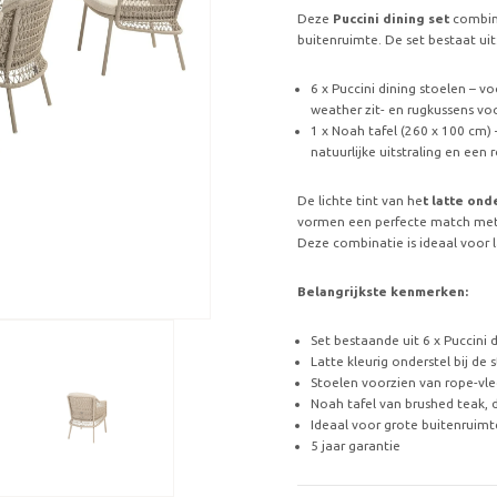
Deze
Puccini dining set
combin
buitenruimte. De set bestaat uit
6 x Puccini dining stoelen – vo
weather zit- en rugkussens v
1 x Noah tafel (260 x 100 cm)
natuurlijke uitstraling en een
De lichte tint van he
t latte ond
vormen een perfecte match met 
Deze combinatie is ideaal voor l
Belangrijkste kenmerken:
Set bestaande uit 6 x Puccini 
Latte kleurig onderstel bij de 
Stoelen voorzien van rope-vle
Noah tafel van brushed teak,
Ideaal voor grote buitenruimte
5 jaar garantie