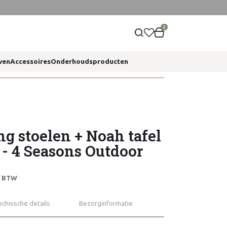
0
ven
Accessoires
Onderhoudsproducten
ng stoelen + Noah tafel
 - 4 Seasons Outdoor
ef BTW
echnische details
Bezorginformatie