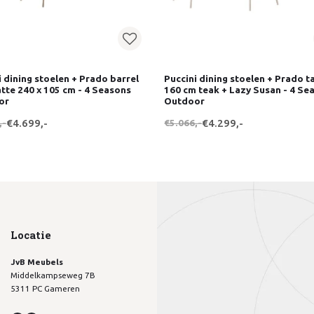
i dining stoelen + Prado barrel
Puccini dining stoelen + Prado t
latte 240 x 105 cm - 4 Seasons
160 cm teak + Lazy Susan - 4 Se
or
Outdoor
,-
€4.699,-
€5.066,-
€4.299,-
Locatie
JvB Meubels
Middelkampseweg 7B
5311 PC Gameren