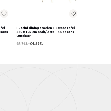
afel
Puccini dining stoelen + Estate tafel
asons
240 x 105 cm teak/latte - 4 Seasons
Outdoor
€5.762,-
€4.895,-