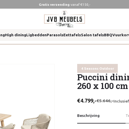
Gratis verzending
vanaf €150,-
00 cm 4 seasons outdoor
ing
High dining
Ligbedden
Parasols
Eettafels
Salon tafels
BBQ
Vuurkor
00 cm 4 seasons outdoor
4 Seasons Outdoor
Puccini dini
260 x 100 cm
€4.799,-
€5.646,-
Inclusi
Beschrijving
T