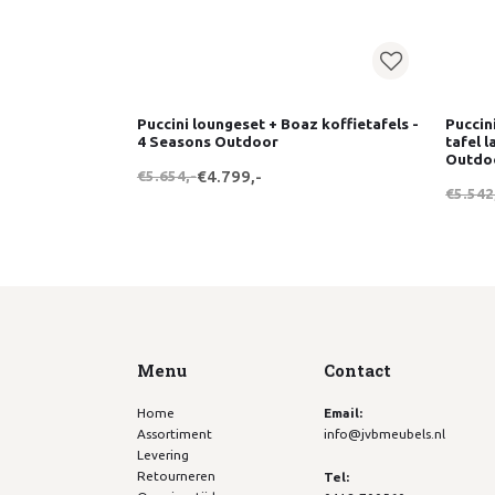
Puccini loungeset + Boaz koffietafels -
Puccin
4 Seasons Outdoor
tafel 
Outdo
€5.654,-
€4.799,-
€5.542
Menu
Contact
Home
Email:
Assortiment
info@jvbmeubels.nl
Levering
Retourneren
Tel: