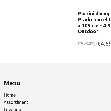
Puccini dining
Prado barrel t
x 105 cm - 4 
Outdoor
€4.69
€5.542,-
Menu
Home
Assortiment
Levering