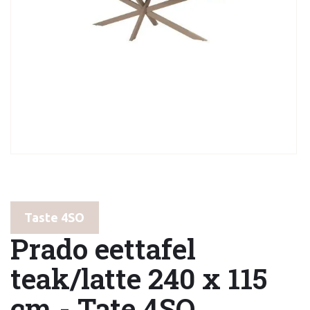
Taste 4SO
Prado eettafel
teak/latte 240 x 115
cm - Tate 4SO