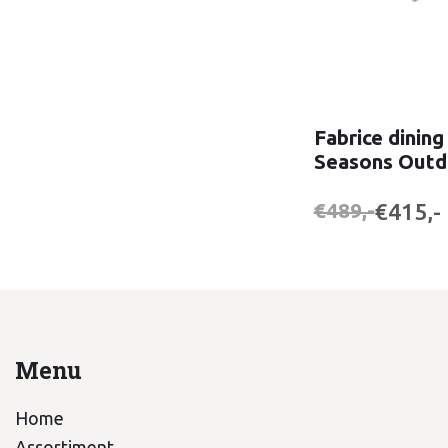
Fabrice dining 
Seasons Outd
€415,-
€489,-
Menu
Home
Assortiment