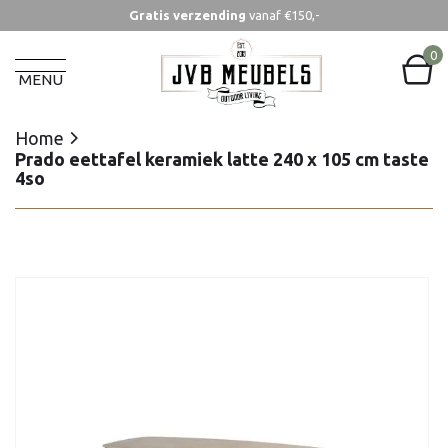
Gratis verzending
vanaf €150,-
Home
Prado eettafel keramiek latte 240 x 105 cm taste
0
4so
MENU
Home
Prado eettafel keramiek latte 240 x 105 cm taste
4so