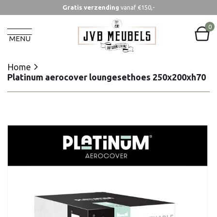
Gratis verzending
vanaf €150,-
Home
Platinum aerocover loungesethoes 250x200xh70
0
MENU
Home
Platinum aerocover loungesethoes 250x200xh70