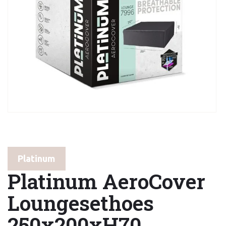
Platinum
Platinum AeroCover
Loungesethoes
250x200xH70