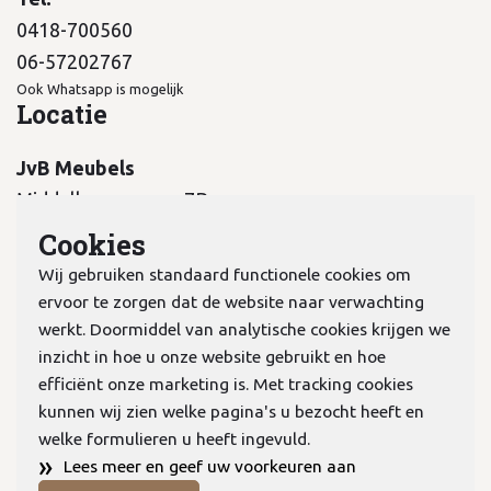
0418-700560
06-57202767
Ook Whatsapp is mogelijk
Locatie
JvB Meubels
Middelkampseweg 7B
5311 PC Gameren
Cookies
Wij gebruiken standaard functionele cookies om
ervoor te zorgen dat de website naar verwachting
werkt. Doormiddel van analytische cookies krijgen we
inzicht in hoe u onze website gebruikt en hoe
KvK:
70978298
efficiënt onze marketing is. Met tracking cookies
kunnen wij zien welke pagina's u bezocht heeft en
welke formulieren u heeft ingevuld.
Privacyverklaring
»
Lees meer en geef uw voorkeuren aan
Algemene voorwaarden