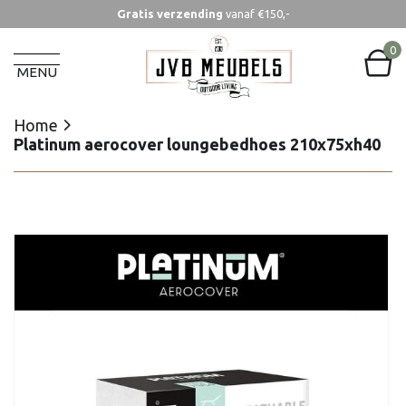
Gratis verzending
vanaf €150,-
Home
Platinum aerocover loungebedhoes 210x75xh40
0
MENU
Home
Platinum aerocover loungebedhoes 210x75xh40