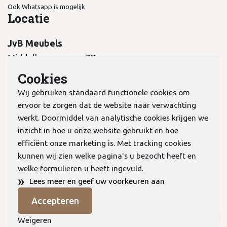
Ook Whatsapp is mogelijk
Locatie
JvB Meubels
Middelkampseweg 7B
5311 PC Gameren
Cookies
Wij gebruiken standaard functionele cookies om
ervoor te zorgen dat de website naar verwachting
werkt. Doormiddel van analytische cookies krijgen we
inzicht in hoe u onze website gebruikt en hoe
KvK:
70978298
efficiënt onze marketing is. Met tracking cookies
kunnen wij zien welke pagina's u bezocht heeft en
welke formulieren u heeft ingevuld.
Privacyverklaring
»
Lees meer en geef uw voorkeuren aan
Algemene voorwaarden
Accepteren
Cookies
© Copyright 2026 JVB Meubels
Weigeren