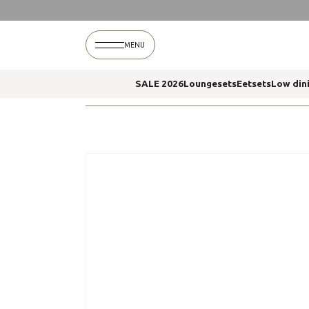
Home
Mykonos loungeset loungestoel boaz koff
MENU
SALE 2026
Loungesets
Eetsets
Low din
Home
Mykonos loungeset loungestoel boaz koff