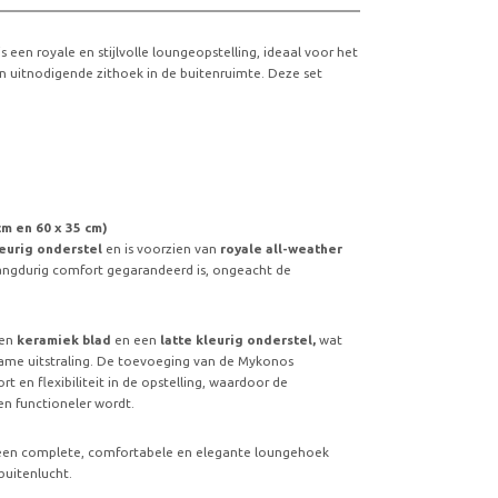
is een royale en stijlvolle loungeopstelling, ideaal voor het
 uitnodigende zithoek in de buitenruimte. Deze set
cm en 60 x 35 cm)
leurig onderstel
en is voorzien van
royale all-weather
angdurig comfort gegarandeerd is, ongeacht de
een
keramiek blad
en een
latte kleurig onderstel,
wat
zame uitstraling. De toevoeging van de Mykonos
t en flexibiliteit in de opstelling, waardoor de
n functioneler wordt.
en complete, comfortabele en elegante loungehoek
buitenlucht.