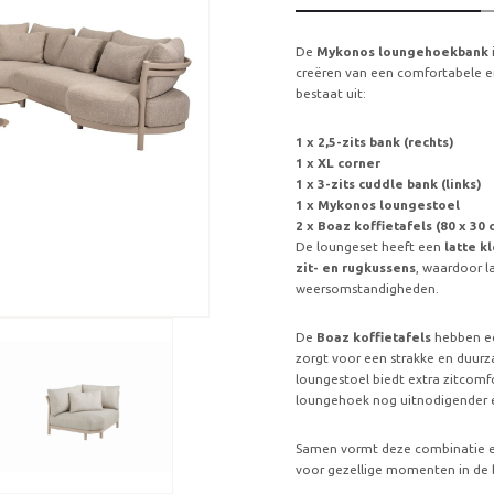
De
Mykonos loungehoekbank
creëren van een comfortabele en
bestaat uit:
1 x 2,5-zits bank (rechts)
1 x XL corner
1 x 3-zits cuddle bank (links)
1 x Mykonos loungestoel
2 x Boaz koffietafels (80 x 30 
De loungeset heeft een
latte k
zit- en rugkussens
, waardoor l
weersomstandigheden.
De
Boaz koffietafels
hebben 
zorgt voor een strakke en duur
loungestoel biedt extra zitcomfor
loungehoek nog uitnodigender e
Samen vormt deze combinatie e
voor gezellige momenten in de 