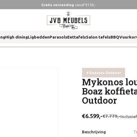
Gratis verzending
vanaf €150,-
ietafels 4 seasons outdoor
ing
High dining
Ligbedden
Parasols
Eettafels
Salon tafels
BBQ
Vuurkor
ietafels 4 seasons outdoor
4 Seasons Outdoor
Mykonos lou
Boaz koffieta
Outdoor
€6.599,-
€7.779,-
Inclusi
Beschrijving
T