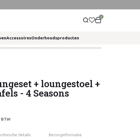
0
ven
Accessoires
Onderhoudsproducten
ngeset + loungestoel +
fels - 4 Seasons
ef BTW
echnische details
Bezorginformatie