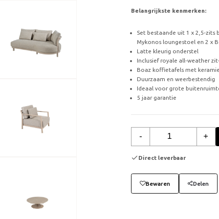
Belangrijkste kenmerken:
Set bestaande uit 1 x 2,5-zits b
Mykonos loungestoel en 2 x Bo
Latte kleurig onderstel
Inclusief royale all-weather zi
Boaz koffietafels met keramie
Duurzaam en weerbestendig
Ideaal voor grote buitenruimt
5 jaar garantie
-
+
Direct leverbaar
Bewaren
Delen