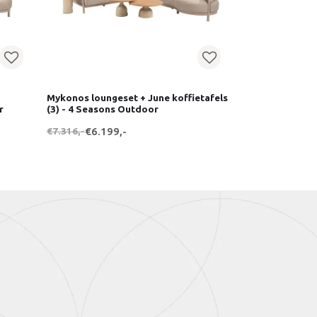
Mykonos loungeset + June koffietafels
r
(3) - 4 Seasons Outdoor
€7.316,-
€6.199,-