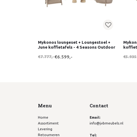
Mykonos loungeset + Loungestoel +
Mykon
June koffietafels - 4 Seasons Outdoor
koffie
€7.777,-
€6.599,-
€5.935
Menu
Contact
Home
Email:
Assortiment
info@jvbmeubels.nl
Levering
Retourneren
Tel: