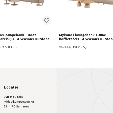
os loungebank + Boaz
Mykonos loungebank + June
tafels (3) - 4 Seasons Outdoor
koffietafels - 4 Seasons Outdoo
,-
€5.039,-
€5.444,-
€4.625,-
Locatie
JvB Meubels
Middelkampseweg 7B
5311 PC Gameren