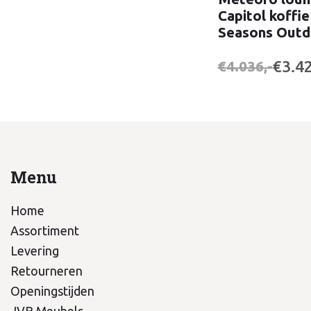
Capitol koffie 
Seasons Outd
€3.42
€4.036,-
Menu
Home
Assortiment
Levering
Retourneren
Openingstijden