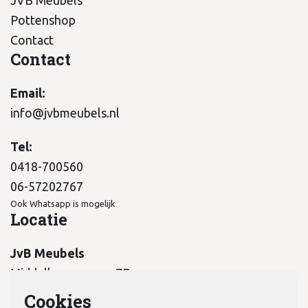
JVB Meubels
Pottenshop
Contact
Contact
Email:
info@jvbmeubels.nl
Tel:
0418-700560
06-57202767
Ook Whatsapp is mogelijk
Locatie
JvB Meubels
Middelkampseweg 7B
5311 PC Gameren
Cookies