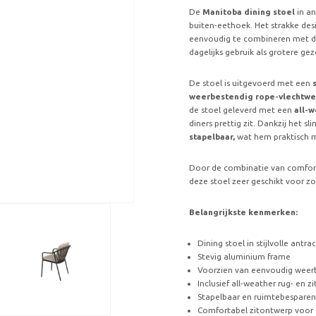
De
Manitoba dining stoel
in an
buiten-eethoek. Het strakke desi
eenvoudig te combineren met div
dagelijks gebruik als grotere ge
De stoel is uitgevoerd met een
s
weerbestendig rope-vlechtwe
de stoel geleverd met een
all-w
diners prettig zit. Dankzij het 
stapelbaar,
wat hem praktisch m
Door de combinatie van comfort
deze stoel zeer geschikt voor zo
Belangrijkste kenmerken:
Dining stoel in stijlvolle antrac
Stevig aluminium frame
Voorzien van eenvoudig weer
Inclusief all-weather rug- en z
Stapelbaar en ruimtebesparen
Comfortabel zitontwerp voor d