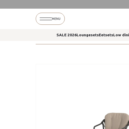
Home
Manitoba dining stoel antraciet taste 4so
MENU
SALE 2026
Loungesets
Eetsets
Low din
Home
Manitoba dining stoel antraciet taste 4so