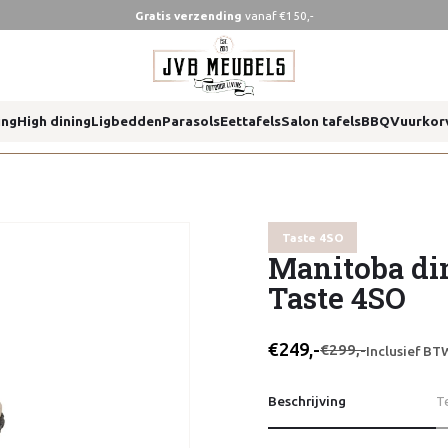
Gratis verzending
vanaf €150,-
ing
High dining
Ligbedden
Parasols
Eettafels
Salon tafels
BBQ
Vuurkor
Taste 4SO
Manitoba din
Taste 4SO
€249,-
€299,-
Inclusief BT
Beschrijving
T