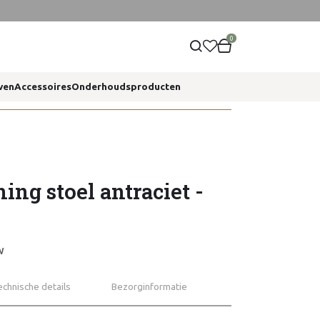
0
ven
Accessoires
Onderhoudsproducten
ing stoel antraciet -
W
echnische details
Bezorginformatie