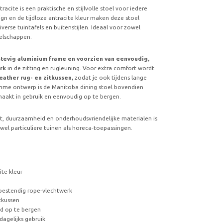
tracite is een praktische en stijlvolle stoel voor iedere
gn en de tijdloze antracite kleur maken deze stoel
erse tuintafels en buitenstijlen. Ideaal voor zowel
zelschappen.
tevig aluminium frame en voorzien van eenvoudig,
rk
in de zitting en rugleuning. Voor extra comfort wordt
eather rug- en zitkussen,
zodat je ook tijdens lange
slimme ontwerp is de Manitoba dining stoel bovendien
aakt in gebruik en eenvoudig op te bergen.
, duurzaamheid en onderhoudsvriendelijke materialen is
wel particuliere tuinen als horeca-toepassingen.
ite kleur
bestendig rope-vlechtwerk
itkussen
d op te bergen
agelijks gebruik