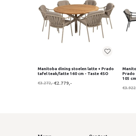
Manitoba dining stoelen latte + Prado
Manito
tafel teak/latte 160 cm - Taste 4SO
Prado 
105 cm
€3.272,-
€2.779,-
€3.922