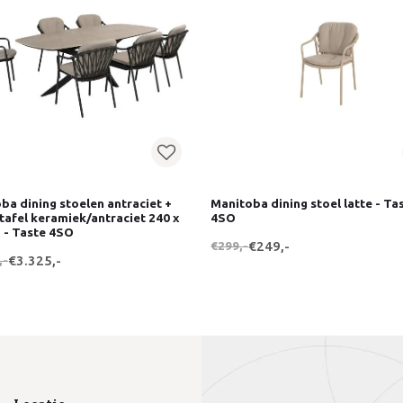
ba dining stoelen antraciet +
Manitoba dining stoel latte - Ta
tafel keramiek/antraciet 240 x
4SO
 - Taste 4SO
€299,-
€249,-
,-
€3.325,-