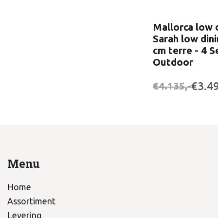
Mallorca low d
Sarah low dini
cm terre - 4 
Outdoor
€3.49
€4.135,-
Menu
Home
Assortiment
Levering