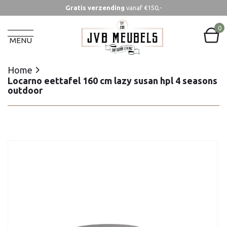
Gratis verzending
vanaf €150,-
Home
Locarno eettafel 160 cm lazy susan hpl 4 seasons
0
outdoor
MENU
Home
Locarno eettafel 160 cm lazy susan hpl 4 seasons
outdoor