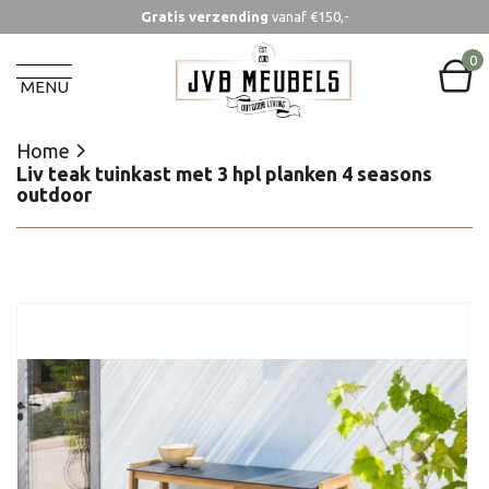
Gratis verzending
vanaf €150,-
Home
Liv teak tuinkast met 3 hpl planken 4 seasons
0
outdoor
MENU
Home
Liv teak tuinkast met 3 hpl planken 4 seasons
outdoor