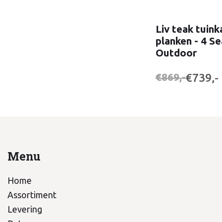
Liv teak tuin
planken - 4 S
Outdoor
€739,-
€869,-
Menu
Home
Assortiment
Levering