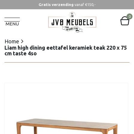
Gratis verzending
vanaf €150,-
Home
Liam high dining eettafel keramiek teak 220 x 75
0
cm taste 4so
MENU
Home
Liam high dining eettafel keramiek teak 220 x 75
cm taste 4so