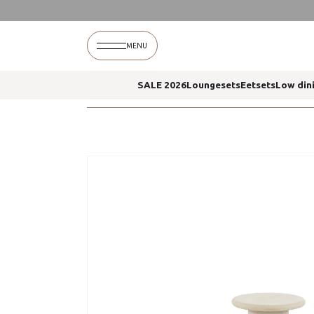
Home
Hampton koffietafel 45 x 55 cm 4 season
MENU
SALE 2026
Loungesets
Eetsets
Low din
Home
Hampton koffietafel 45 x 55 cm 4 season