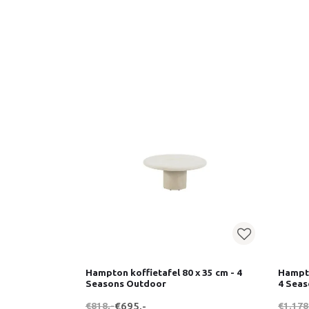
Hampton koffietafel 80 x 35 cm - 4
Hampto
Seasons Outdoor
4 Sea
€818,-
€695,-
€1.178