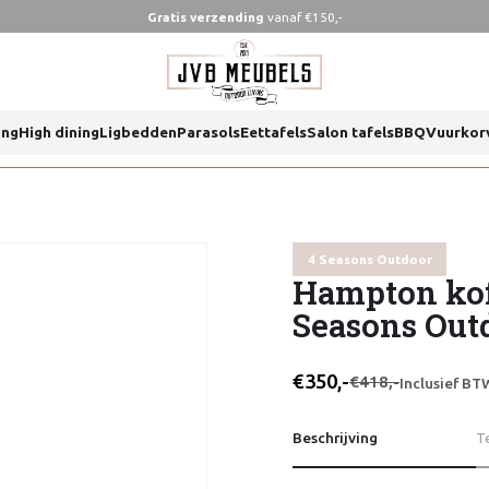
Gratis verzending
vanaf €150,-
s outdoor
ing
High dining
Ligbedden
Parasols
Eettafels
Salon tafels
BBQ
Vuurkor
s outdoor
4 Seasons Outdoor
Hampton koff
Seasons Out
€350,-
€418,-
Inclusief BT
Beschrijving
T