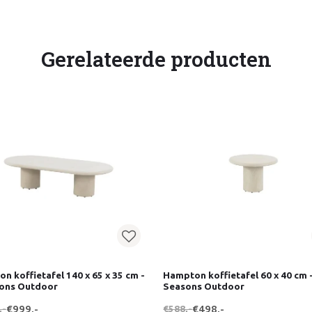
Gerelateerde producten
n koffietafel 140 x 65 x 35 cm -
Hampton koffietafel 60 x 40 cm 
sons Outdoor
Seasons Outdoor
,-
€999,-
€588,-
€498,-