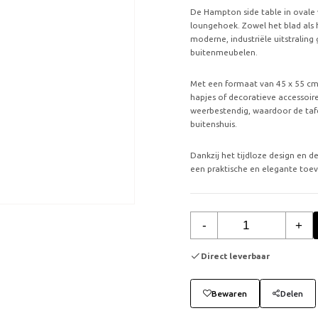
De Hampton side table in ovale 
loungehoek. Zowel het blad als h
moderne, industriële uitstralin
buitenmeubelen.
Met een formaat van 45 x 55 cm i
hapjes of decoratieve accessoir
weerbestendig, waardoor de tafel
buitenshuis.
Dankzij het tijdloze design en
een praktische en elegante toe
-
+
Direct leverbaar
Bewaren
Delen