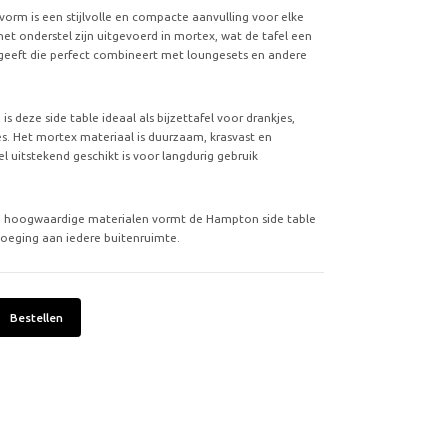
vorm is een stijlvolle en compacte aanvulling voor elke
et onderstel zijn uitgevoerd in mortex, wat de tafel een
g geeft die perfect combineert met loungesets en andere
s deze side table ideaal als bijzettafel voor drankjes,
es. Het mortex materiaal is duurzaam, krasvast en
 uitstekend geschikt is voor langdurig gebruik
 de hoogwaardige materialen vormt de Hampton side table
voeging aan iedere buitenruimte.
Bestellen