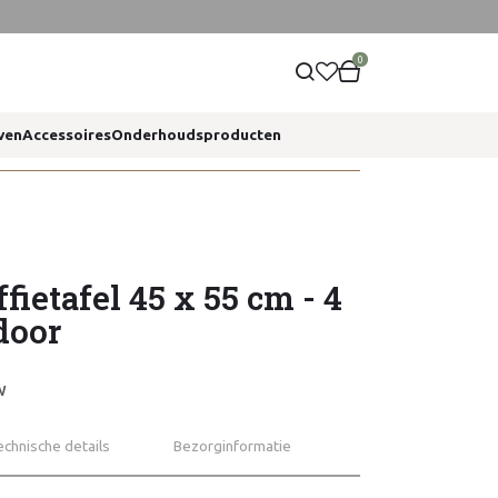
0
ven
Accessoires
Onderhoudsproducten
ietafel 45 x 55 cm - 4
door
W
echnische details
Bezorginformatie