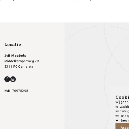
Locatie
JvB Meubels
Middelkampseweg 7B
5311 PC Gameren
KvK:
70978298
Cooki
Wij gebru
verwachti
website g
welke pag
»
Lees 
Acce