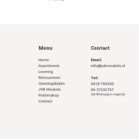
Menu
Contact
Home
Email:
Assortiment
info@jvbmeubels.nl
Levering
Retourneren
Tel:
Openingstijden
0418-700560
JVB Meubels
06-57202767
Ook Whatsapp is mogelijk
Pottenshop
Contact